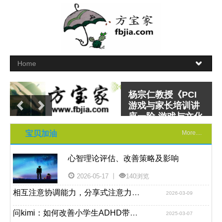
您的互动是真的互
杨宗仁教授《PCI
人际关系介入的原
团体中孩子要有的
动吗？
游戏与家长培训讲
则-RDI教练诀窍
能力—培养孩子的
座一阶-游戏与文化
文明行为
介入概论》笔记 大
宝贝加油
More....
纲篇
READ MORE
心智理论评估、改善策略及影响
2026-05-17 丨
140浏览
相互注意协调能力，分享式注意力（Joint attention）相关概念（较全面）
2026-03-09
问kimi：如何改善小学生ADHD带来的问题
2025-03-07