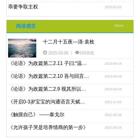
乖要争取主权
2020-02-22
阅读感言
More....
十二月十五夜—清·袁枚
2025-02-06 丨
160浏览
《论语》为政篇第二2.11 子曰:“温故而知新，可以为师矣。”
2023-06-15
《论语》为政篇第二2.10 吾与回言终日，不违如愚
2023-05-18
《论语》为政篇第二2.9 视其所以，观其所由
2023-04-24
《开启0-3岁宝宝的沟通语言天赋》读后感
2021-11-03
《触摸自己》 ——泰戈尔
2021-05-28
《允许孩子哭是培养情商的第一步》
2021-05-25