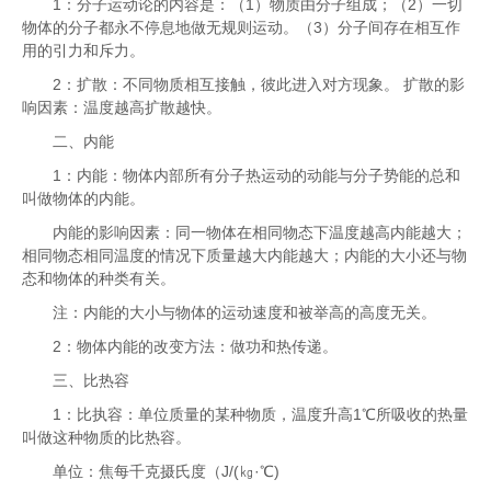
1：分子运动论的内容是：（1）物质由分子组成；（2）一切
物体的分子都永不停息地做无规则运动。（3）分子间存在相互作
用的引力和斥力。
2：扩散：不同物质相互接触，彼此进入对方现象。 扩散的影
响因素：温度越高扩散越快。
二、内能
1：内能：物体内部所有分子热运动的动能与分子势能的总和
叫做物体的内能。
内能的影响因素：同一物体在相同物态下温度越高内能越大；
相同物态相同温度的情况下质量越大内能越大；内能的大小还与物
态和物体的种类有关。
注：内能的大小与物体的运动速度和被举高的高度无关。
2：物体内能的改变方法：做功和热传递。
三、比热容
1：比执容：单位质量的某种物质，温度升高1℃所吸收的热量
叫做这种物质的比热容。
单位：焦每千克摄氏度（J/(㎏·℃)