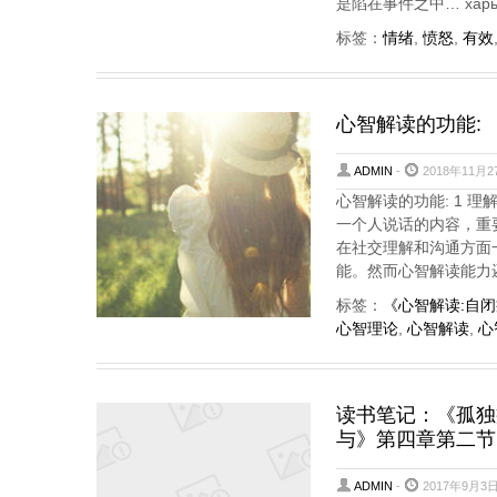
是陷在事件之中… харь
标签：
情绪
,
愤怒
,
有效
心智解读的功能:
ADMIN
-
2018年11月2
心智解读的功能: 1 理
一个人说话的内容，重要的诀
在社交理解和沟通方面
能。然而心智解读能力
标签：
《心智解读:自闭
心智理论
,
心智解读
,
心
读书笔记：《孤独
与》第四章第二节
ADMIN
-
2017年9月3日