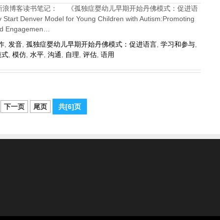
师新浪博客读书笔记： 《孤独症婴幼儿早期开始丹佛模式：促进语
t Denver Model for Young Children with Autism:Promoting
and Engagemen…
作
,
发音
,
孤独症婴幼儿早期开始丹佛模式：促进语言
,
学习和参与
,
模式
,
模仿
,
水平
,
沟通
,
自理
,
评估
,
语用
下一页
尾页
共[6]页