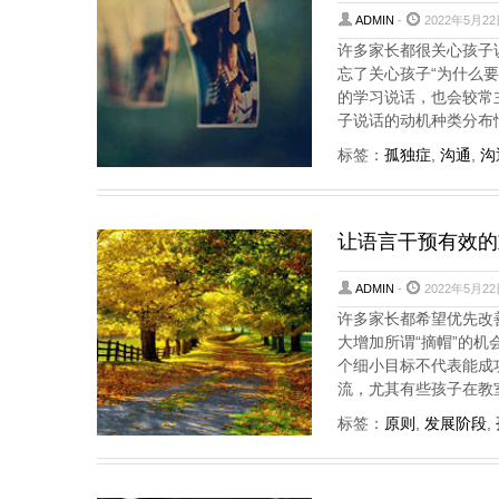
ADMIN
-
2022年5月22
许多家长都很关心孩子
忘了关心孩子“为什么
的学习说话，也会较常
子说话的动机种类分布
标签：
孤独症
,
沟通
,
沟
让语言干预有效的
ADMIN
-
2022年5月22
许多家长都希望优先改
大增加所谓“摘帽”的
个细小目标不代表能成
流，尤其有些孩子在教
标签：
原则
,
发展阶段
,