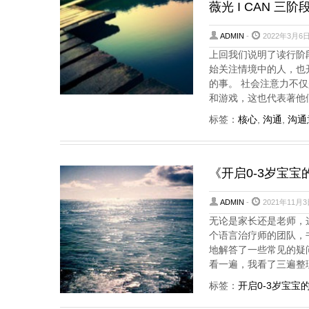
薇光 I CAN 
ADMIN
-
2022年3月6日
上回我们说明了读行阶
始关注情境中的人，也
的事。 社会注意力不
和游戏，这也代表著他
标签：
核心
,
沟通
,
沟通
《开启0-3岁宝
ADMIN
-
2021年11月3
无论是家长还是老师，
个语言治疗师的团队，
地解答了一些常见的疑
看一遍，我看了三遍整
标签：
开启0-3岁宝宝