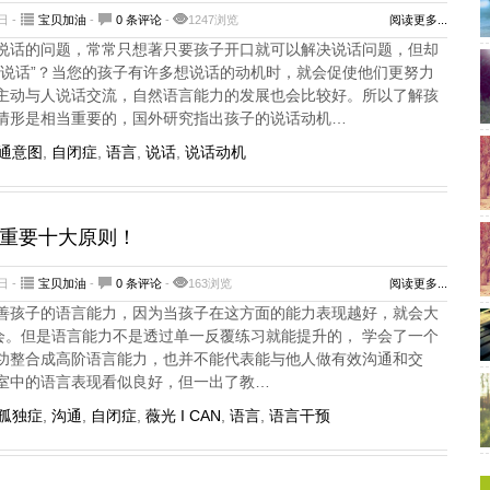
日 -
宝贝加油
-
0 条评论
-
1247浏览
阅读更多...
说话的问题，常常只想著只要孩子开口就可以解决说话问题，但却
要说话”？当您的孩子有许多想说话的动机时，就会促使他们更努力
主动与人说话交流，自然语言能力的发展也会比较好。所以了解孩
情形是相当重要的，国外研究指出孩子的说话动机…
通意图
,
自闭症
,
语言
,
说话
,
说话动机
重要十大原则！
日 -
宝贝加油
-
0 条评论
-
163浏览
阅读更多...
善孩子的语言能力，因为当孩子在这方面的能力表现越好，就会大
机会。但是语言能力不是透过单一反覆练习就能提升的， 学会了一个
功整合成高阶语言能力，也并不能代表能与他人做有效沟通和交
室中的语言表现看似良好，但一出了教…
孤独症
,
沟通
,
自闭症
,
薇光 I CAN
,
语言
,
语言干预