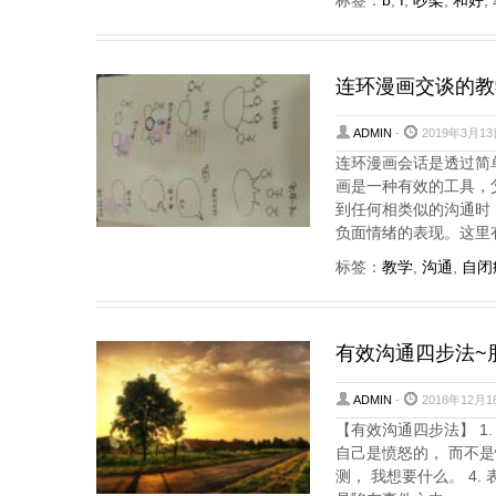
标签：
b
,
f
,
吵架
,
和好
,
连环漫画交谈的教
ADMIN
-
2019年3月13
连环漫画会话是透过简
画是一种有效的工具，
到任何相类似的沟通时
负面情绪的表现。这里
标签：
教学
,
沟通
,
自闭
有效沟通四步法~
ADMIN
-
2018年12月1
【有效沟通四步法】 1.
自己是愤怒的， 而不是
测， 我想要什么。 4