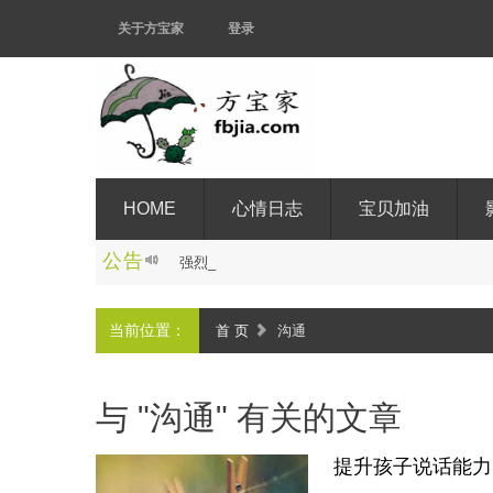
关于方宝家
登录
HOME
心情日志
宝贝加油
公告
强
烈
推
荐
:
杨
宗
仁
教
授
《
P
C
I
游
_
当前位置：
首 页
沟通
与 "沟通" 有关的文章
提升孩子说话能力