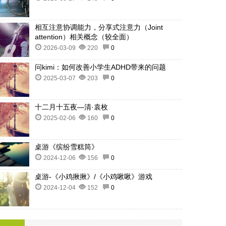
相互注意协调能力，分享式注意力（Joint
attention）相关概念（较全面）
2026-03-09
220
0
问kimi：如何改善小学生ADHD带来的问题
2025-03-07
203
0
十二月十五夜—清·袁枚
2025-02-06
160
0
桌游《缤纷雪糕筒》
2024-12-06
156
0
桌游-《小鸡揪揪》/《小鸡啾啾》游戏
2024-12-04
152
0