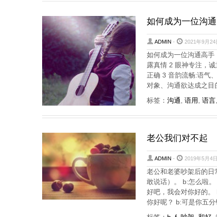
如何成为一位沟通
ADMIN
-
2021年9月24
如何成为一位沟通高手，
露真情 2 眼神专注，诚
正确 3 音韵流畅:语气
对象、沟通欲达成之目
标签：
沟通
,
语用
,
语言
老公我们对不起
ADMIN
-
2019年5月4日
老公和老婆吵架后的日
敢说话）。 b:怎么啦。
好吧，我会对你好的。 
你好呢？ b:可是你五