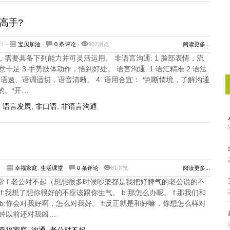
高手?
日 -
宝贝加油
-
0 条评论
-
902浏览
阅读更多...
需要具备下列能力并可灵活运用。 非语言沟通: 1 脸部表情，流
意十足 3 手势肢体动作，恰到好处。 语言沟通: 1 语汇精准 2 语法
、语速、语调适切，语音清晰。 4. 语用合宜： *判断情境，了解沟通
的。*开…
,
语言发展
,
非口语
,
非语言沟通
 -
幸福家庭
,
生活课堂
-
0 条评论
-
61浏览
阅读更多...
常 f:老公对不起（想想很多时候吵架都是我把好脾气的老公说的不
 f:我想了想你很好的不应该跟你生气。 b:那怎么办呢。 f:那我们和
b:你会对我好啊，怎么对我好。 f:反正就是和好嘛，你想怎么样对
分钟以前还对我凶…