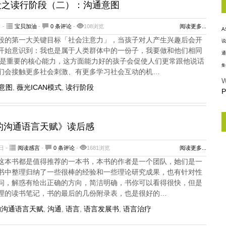
三阶段之读行阶段（二）：沟通意图
 -
宝贝加油
-
0 条评论
-
108浏览
阅读更多...
A
段的第一大关键目标「社会注意力」，当孩子对人产生兴趣后会开
说
开始意识到：我也是属于人类群体中的一份子，我要做和他们相同
通
仅是重要的核心能力，这方面能力好的孩子会促使人们更常跟他说话
集
们会接触更多社会刺激、有更多学习社会互动的机…
W
意图
,
薇光ICAN模式
,
读行阶段
P
宝的沟通语言天赋》读后感
日 -
阅读感言
-
0 条评论
-
1681浏览
阅读更多...
这本书都是值得推荐的一本书，本书的作者是一个团队，她们是一
书中整理归纳了一些很棒的经验和一些理论研究成果，也有针对性
问，解惑有给出正确的方向，简洁明确，书你可以看得很快，但是
理的读书笔记，书的最后的几份附录表，也是很好的…
的沟通语言天赋
,
沟通
,
语言
,
语言发展书
,
语言治疗