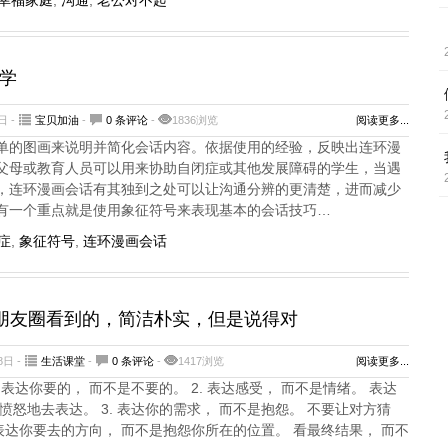
幸福家庭
,
沟通
,
老公对不起
学
日 -
宝贝加油
-
0 条评论
-
1836浏览
阅读更多...
单的图画来说明并简化会话内容。依据使用的经验，反映出连环漫
父母或教育人员可以用来协助自闭症或其他发展障碍的学生，当遇
，连环漫画会话有其独到之处可以让沟通分辨的更清楚，进而减少
有一个重点就是使用象征符号来表现基本的会话技巧…
症
,
象征符号
,
连环漫画会话
朋友圈看到的，简洁朴实，但是说得对
8日 -
生活课堂
-
0 条评论
-
1417浏览
阅读更多...
 表达你要的， 而不是不要的。 2. 表达感受， 而不是情绪。 表达
愤怒地去表达。 3. 表达你的需求， 而不是抱怨。 不要让对方猜
. 表达你要去的方向， 而不是抱怨你所在的位置。 看最终结果， 而不