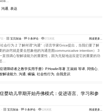
ков…
,
沟通
,
表达
7日 -
宝贝加油
-
0 条评论
-
272浏览
阅读更多...
解社会行为 2 了解何谓“沟通”（语言学家Grice提出，当我们要了解
窍就是要去想象他的沟通意图communicative intention） 3
一直强调心智解读能力的重要性，因为无疑地这应是它的重要的功
还…
症谱障碍者之教学实用手册》P.Howlin等著 王淑娟 等译
,
同情心
,
智解读能力
,
沟通
,
瞒骗
,
社会性行为
,
自我意识
症婴幼儿早期开始丹佛模式：促进语言、学习和参
 -
宝贝加油
-
0 条评论
-
128浏览
阅读更多...