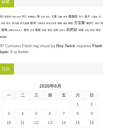
标签
孤独症
SD
乖
儿童
孩子
PCI
小
ESDM
丹佛模式
互动
学习
fbjia.com
侄女
兴趣
发展
小朋友
方宝家
影评
沟
杨宗仁
幸福
幼儿
幼儿园
幼儿游戏
心智理论
快乐大本营
情绪
感动
教授
模仿
自闭症
游戏
电影
爱情
讲座
语言
笑话
笔记
老师
评论
游戏与文化介入
生活
自闭儿
论语
体游戏
P Cumulus Flash tag cloud by
Roy Tanck
requires
Flash
layer
9 or better.
日历
2026年8月
一
二
三
四
五
六
日
1
2
3
4
5
6
7
8
9
10
11
12
13
14
15
16