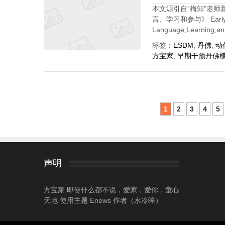
本文源引自“梅知”老
言、学习和参与》 Early Star
Language,Learning,
标签：
ESDM
,
丹佛
,
动
方宝家
,
早期干预丹佛
1
2
3
4
5
声明
方宝家 即使什么都不说，爱家，爱你，童心
天地 使用主题 Enews 作者（水冷眸）