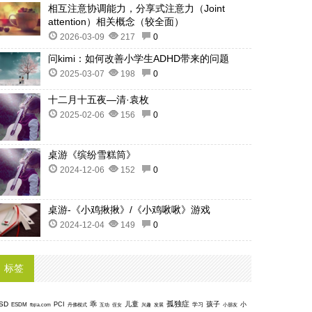
相互注意协调能力，分享式注意力（Joint
attention）相关概念（较全面）
2026-03-09
217
0
问kimi：如何改善小学生ADHD带来的问题
2025-03-07
198
0
十二月十五夜—清·袁枚
2025-02-06
156
0
桌游《缤纷雪糕筒》
2024-12-06
152
0
桌游-《小鸡揪揪》/《小鸡啾啾》游戏
2024-12-04
149
0
标签
孤独症
SD
乖
儿童
孩子
PCI
小
ESDM
丹佛模式
互动
学习
fbjia.com
侄女
兴趣
发展
小朋友