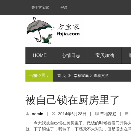
关于方宝家
登录
HOME
心情日志
宝贝加油
当前位置：
首 页
幸福家庭
> 查看文章
被自己锁在厨房里了
admin
|
2014年6月28日 |
幸福家庭
|
今天我被自己锁在厨房里了。做饭的时候看着门开得
就一下子锁住了，我转了一下感觉不太对劲，但是没太在