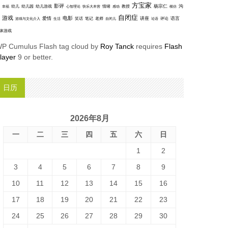
方宝家
影评
沟
杨宗仁
幸福
幼儿
幼儿园
幼儿游戏
心智理论
快乐大本营
情绪
感动
教授
模仿
自闭症
游戏
电影
爱情
讲座
语言
笑话
笔记
老师
评论
游戏与文化介入
生活
自闭儿
论语
体游戏
P Cumulus Flash tag cloud by
Roy Tanck
requires
Flash
layer
9 or better.
日历
2026年8月
一
二
三
四
五
六
日
1
2
3
4
5
6
7
8
9
10
11
12
13
14
15
16
17
18
19
20
21
22
23
24
25
26
27
28
29
30