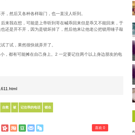
不开，然后又各种各样敲门，也一直没人听到。
，后来我在想，可能是上帝听到哥在喊乖回来但是乖又不能回来，于
匙也还是开不开，因为是锁坏掉了，然后他来让他老公把锁用锤子敲
就试了试，果然很快就弄开了。
太小，都有可能摊在自己身上。2 一定要记住两个以上身边朋友的电
/1611.html
自救
被
记住乖的电话
锁在
喜欢
0
A