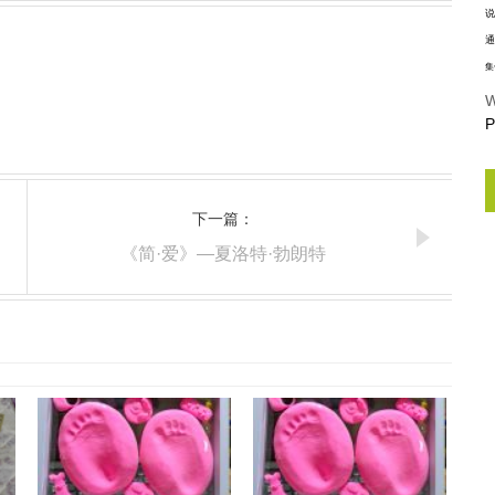
说
通
集
W
P
下一篇：
《简·爱》—夏洛特·勃朗特