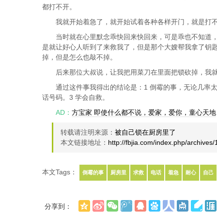
都打不开。
我就开始着急了，就开始试着各种各样开门，就是打
当时就在心里默念乖快回来快回来，可是乖也不知道
是就让好心人听到了来救我了，但是那个大嫂帮我拿了钥
掉，但是怎么也敲不掉。
后来那位大叔说，让我把用菜刀在里面把锁砍掉，我
通过这件事我得出的结论是：1 倒霉的事，无论几率
话号码。3 学会自救。
AD：
方宝家 即使什么都不说，爱家，爱你，童心天地
转载请注明来源：
被自己锁在厨房里了
本文链接地址：
http://fbjia.com/index.php/archives
本文Tags：
倒霉的事
厨房里
求救
电话
着急
耐心
自己
分享到：