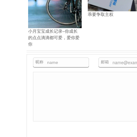
乖要争取主权
小月宝宝成长记录–你成长
的点点滴滴都可爱，爱你爱
你
昵称
邮箱