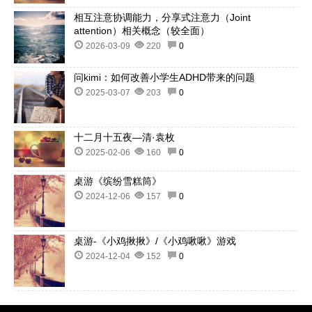
相互注意协调能力，分享式注意力（Joint
attention）相关概念（较全面）
2026-03-09
220
0
问kimi：如何改善小学生ADHD带来的问题
2025-03-07
203
0
十二月十五夜—清·袁枚
2025-02-06
160
0
桌游《缤纷雪糕筒》
2024-12-06
157
0
桌游-《小鸡揪揪》/《小鸡啾啾》游戏
2024-12-04
152
0