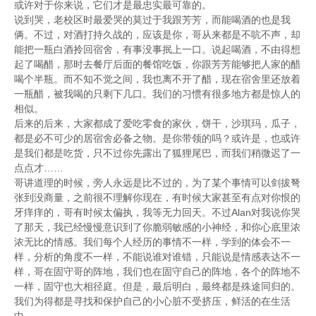
或许对于你来说，它们才是最忠实最可靠的。
说到哭，老校区时最爱哭的莫过于我跟芳芳，而能喝酒的也是我
俩。不过，对酒打持久战的，应该是你，哥从来都是不吭不声，却
能把一瓶白酒拎回宿舍，有事没事抿上一口。说起喝酒，不由得想
起了喝醋，那时去餐厅后面的餐馆吃饭，你跟芳芳能够把人家的醋
喝个半瓶。而不知不觉之间，我也离不开了醋，现在宿舍里还放着
一瓶醋，被我喝的只剩下几口。我们的习惯有很多地方都是惊人的
相似。
后来的后来，大家都成了爱吃零食的家伙，饼干，沙琪玛，瓜子，
都是必不可少的居宿舍必备之物。是你带领的吗？或许是，也或许
是我们都是吃货，只不过你先露出了狐狸尾巴，而我们稍微迟了一
点点才……
哥讲道理的时候，旁人永远是比不过的，为了某个事情可以剑拔弩
张到没商量，之前很不理解你现在，有时候大家甚至有点对你恨的
牙痒痒的，哥有时候太偏执，我等无力回天。不过Alan对我说你哭
了那天，我已经慢慢意识到了你脆弱敏感的小神经，和你心底里浓
浓无比的情感。我们每个人经历的事情不一样，学到的体会不一
样，分析的角度不一样，不能说谁对谁错，只能说是情感表达不一
样，哥在固守哥的阵地，我们也在固守自己的阵地，各个的阵地不
一样，固守也大相径庭。但是，最后明白，最终都是殊途同归的。
我们为得都是寻找和保护自己的小心脏不受挤压，鲜活的在生活