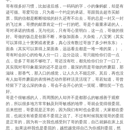
中。
哥有很多好习惯，比如读后感，一码码的字，小的像蚂蚁，却是有
迹可循。哥爱写信，只为着一个约定的承诺。哥跟我去超市买邮
票，我的信都是断断续续的好久还寄不出去，哥的总是一封又一封
的飞过来，哥攒的邮票肯定一打一打的吧。哥是个最重承诺的人，
哥对承诺的情感，无与伦比，只有哥心里明白，这一点，哥做的很
好。哥做的饭总是创新不断，米饭加面条，大杂烩，八宝粥（其实
可以算得上十煲粥或者更多，真心没有数过哥放了多少种东东），
面条（其实可以算得上菜面条，远远看去都是一堆一堆的菜，），
哥有时会好心的给每人分一口，边分边说，哥只能给你们尝一点
点，尝多了哥就不够吃了。哥还没有吃，都先给你们分了一口了。
其实我对哥印象最深的还不是这些，最深的而是哥做的炸蘑菇，那
滋味，那香气，那入口的感觉，让人久久不能忘怀。其后，再也没
有人如哥炸蘑菇的表情神态动作那样活灵活现了，哥若知道，哥曾
经留下了这么深的体会，哥会不会开心的笑一笑呢，哪怕笑一下也
好。
哥是个很敏感的人，而周围的人却并不是都那么的敏感善于观察
的，所以很多地方常常触及到哥敏感的地带，哥就会觉得很委屈。
后来想想，哥委屈是正常的，因为我们有时也会委屈，大家都在委
屈，也就没有谁委屈谁不委屈之说了。不过有时候我发现哥的委屈
是正常的，因为有一次我也感受到了哥的委屈，自己就躺在床上反
思， 如果这样我也是委屈的，越想越觉得自己为你感到委屈，然