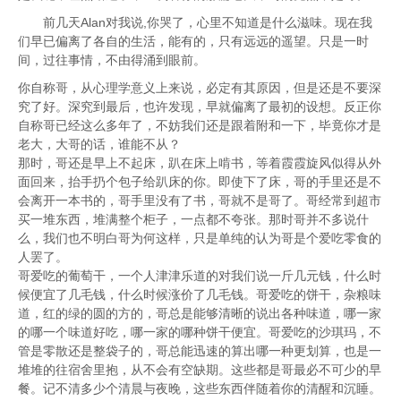
前几天Alan对我说,你哭了，心里不知道是什么滋味。现在我
们早已偏离了各自的生活，能有的，只有远远的遥望。只是一时
间，过往事情，不由得涌到眼前。
你自称哥，从心理学意义上来说，必定有其原因，但是还是不要深
究了好。深究到最后，也许发现，早就偏离了最初的设想。反正你
自称哥已经这么多年了，不妨我们还是跟着附和一下，毕竟你才是
老大，大哥的话，谁能不从？
那时，哥还是早上不起床，趴在床上啃书，等着霞霞旋风似得从外
面回来，抬手扔个包子给趴床的你。即使下了床，哥的手里还是不
会离开一本书的，哥手里没有了书，哥就不是哥了。哥经常到超市
买一堆东西，堆满整个柜子，一点都不夸张。那时哥并不多说什
么，我们也不明白哥为何这样，只是单纯的认为哥是个爱吃零食的
人罢了。
哥爱吃的葡萄干，一个人津津乐道的对我们说一斤几元钱，什么时
候便宜了几毛钱，什么时候涨价了几毛钱。哥爱吃的饼干，杂粮味
道，红的绿的圆的方的，哥总是能够清晰的说出各种味道，哪一家
的哪一个味道好吃，哪一家的哪种饼干便宜。哥爱吃的沙琪玛，不
管是零散还是整袋子的，哥总能迅速的算出哪一种更划算，也是一
堆堆的往宿舍里抱，从不会有空缺期。这些都是哥最必不可少的早
餐。记不清多少个清晨与夜晚，这些东西伴随着你的清醒和沉睡。