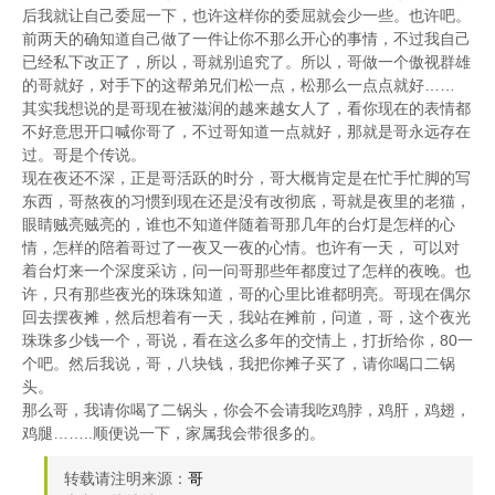
后我就让自己委屈一下，也许这样你的委屈就会少一些。也许吧。
前两天的确知道自己做了一件让你不那么开心的事情，不过我自己
已经私下改正了，所以，哥就别追究了。所以，哥做一个傲视群雄
的哥就好，对手下的这帮弟兄们松一点，松那么一点点就好……
其实我想说的是哥现在被滋润的越来越女人了，看你现在的表情都
不好意思开口喊你哥了，不过哥知道一点就好，那就是哥永远存在
过。哥是个传说。
现在夜还不深，正是哥活跃的时分，哥大概肯定是在忙手忙脚的写
东西，哥熬夜的习惯到现在还是没有改彻底，哥就是夜里的老猫，
眼睛贼亮贼亮的，谁也不知道伴随着哥那几年的台灯是怎样的心
情，怎样的陪着哥过了一夜又一夜的心情。也许有一天， 可以对
着台灯来一个深度采访，问一问哥那些年都度过了怎样的夜晚。也
许，只有那些夜光的珠珠知道，哥的心里比谁都明亮。哥现在偶尔
回去摆夜摊，然后想着有一天，我站在摊前，问道，哥，这个夜光
珠珠多少钱一个，哥说，看在这么多年的交情上，打折给你，80一
个吧。然后我说，哥，八块钱，我把你摊子买了，请你喝口二锅
头。
那么哥，我请你喝了二锅头，你会不会请我吃鸡脖，鸡肝，鸡翅，
鸡腿……..顺便说一下，家属我会带很多的。
转载请注明来源：
哥