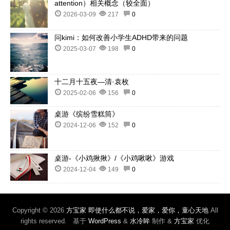
attention）相关概念（较全面）
2026-03-09
217
0
问kimi：如何改善小学生ADHD带来的问题
2025-03-07
198
0
十二月十五夜—清·袁枚
2025-02-06
156
0
桌游《缤纷雪糕筒》
2024-12-06
152
0
桌游-《小鸡揪揪》/《小鸡啾啾》游戏
2024-12-04
149
0
Copyright © 2026
方宝家 即使什么都不说，爱家，爱你，童心天地
All
rights reserved. 基于
WordPress
&
水冷眸
制作 &
方宝家
优化