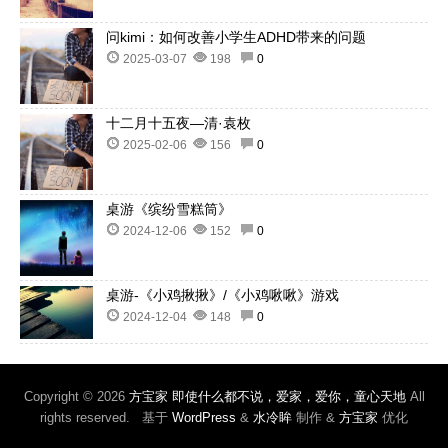
问kimi：如何改善小学生ADHD带来的问题
2025-03-07
198
0
十二月十五夜—清·袁枚
2025-02-06
156
0
桌游《缤纷雪糕筒》
2024-12-06
152
0
桌游-《小鸡揪揪》/《小鸡啾啾》游戏
2024-12-04
148
0
Copyright © 2026
方宝家 即使什么都不说，爱家，爱你，童心天地
All
rights reserved. 基于
WordPress
&
水冷眸
制作 &
方宝家
优化