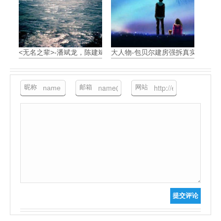
<无名之辈>-潘斌龙，陈建斌-小人物的真实梦想
大人物-包贝尔建房强拆真实警察-影
昵称
邮箱
网站
提交评论