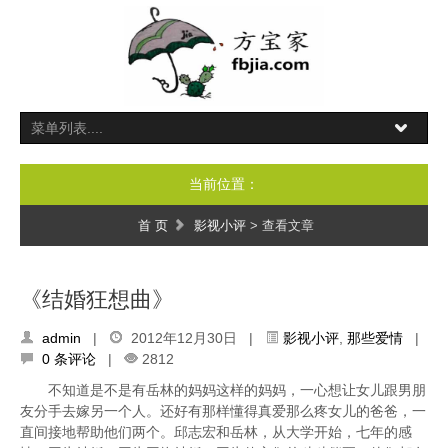
当前位置：
首 页
影视小评
> 查看文章
《结婚狂想曲》
admin
|
2012年12月30日 |
影视小评
,
那些爱情
|
0 条评论
|
2812
不知道是不是有岳林的妈妈这样的妈妈，一心想让女儿跟男朋
友分手去嫁另一个人。还好有那样懂得真爱那么疼女儿的爸爸，一
直间接地帮助他们两个。邱志宏和岳林，从大学开始，七年的感