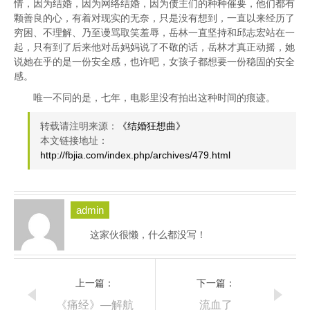
情，因为结婚，因为网络结婚，因为债主们的种种催要，他们都有
颗善良的心，有着对现实的无奈，只是没有想到，一直以来经历了
穷困、不理解、乃至谩骂取笑羞辱，岳林一直坚持和邱志宏站在一
起，只有到了后来他对岳妈妈说了不敬的话，岳林才真正动摇，她
说她在乎的是一份安全感，也许吧，女孩子都想要一份稳固的安全
感。
唯一不同的是，七年，电影里没有拍出这种时间的痕迹。
转载请注明来源：
《结婚狂想曲》
本文链接地址：
http://fbjia.com/index.php/archives/479.html
admin
这家伙很懒，什么都没写！
上一篇：
下一篇：
《痛经》—解航
流血了