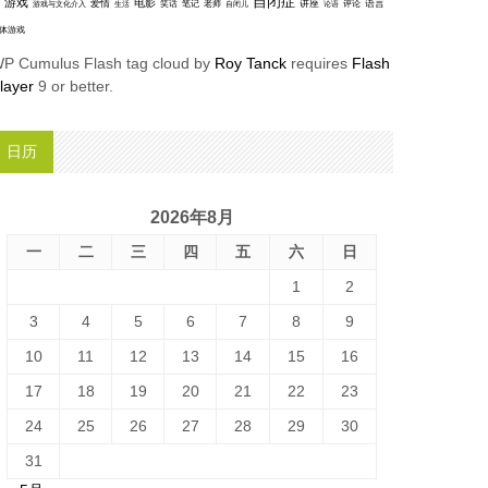
自闭症
游戏
电影
爱情
讲座
语言
笑话
笔记
老师
评论
游戏与文化介入
生活
自闭儿
论语
体游戏
P Cumulus Flash tag cloud by
Roy Tanck
requires
Flash
layer
9 or better.
日历
2026年8月
一
二
三
四
五
六
日
1
2
3
4
5
6
7
8
9
10
11
12
13
14
15
16
17
18
19
20
21
22
23
24
25
26
27
28
29
30
31