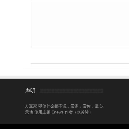
声明
方宝家 即使什么都不说，爱家，爱你，童心
天地 使用主题 Enews 作者（水冷眸）