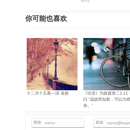
肺经
你可能也喜欢
十二月十五夜—清·袁枚
《论语》为政篇第二2.11 
曰:“温故而知新，可以为
矣。”
昵称
邮箱