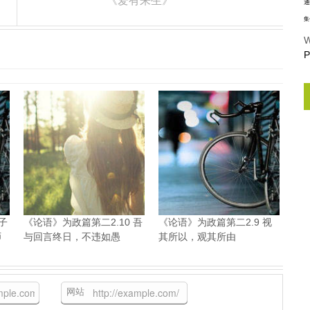
《爱有来生》
通
集
W
P
子
《论语》为政篇第二2.10 吾
《论语》为政篇第二2.9 视
师
与回言终日，不违如愚
其所以，观其所由
网站