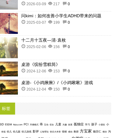
2026-03-09
217
0
问kimi：如何改善小学生ADHD带来的问题
2025-03-07
199
0
十二月十五夜—清·袁枚
2025-02-06
156
0
桌游《缤纷雪糕筒》
2024-12-06
153
0
桌游-《小鸡揪揪》/《小鸡啾啾》游戏
2024-12-04
150
0
标签
孤独症
SD
乖
儿童
孩子
PCI
小
ESDM
丹佛模式
互动
学习
fbjia.com
侄女
兴趣
发展
小朋友
方宝家
影评
沟
杨宗仁
幸福
幼儿
幼儿园
幼儿游戏
心智理论
快乐大本营
情绪
感动
教授
模仿