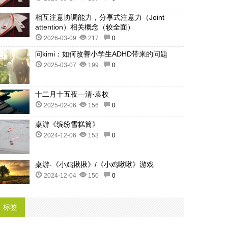
相互注意协调能力，分享式注意力（Joint
attention）相关概念（较全面）
2026-03-09
217
0
问kimi：如何改善小学生ADHD带来的问题
2025-03-07
199
0
十二月十五夜—清·袁枚
2025-02-06
156
0
桌游《缤纷雪糕筒》
2024-12-06
153
0
桌游-《小鸡揪揪》/《小鸡啾啾》游戏
2024-12-04
150
0
标签