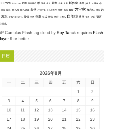
孤独症
SD
乖
儿童
孩子
PCI
小
ESDM
丹佛模式
互动
学习
fbjia.com
侄女
兴趣
发展
小朋友
方宝家
影评
沟
杨宗仁
幸福
幼儿
幼儿园
幼儿游戏
心智理论
快乐大本营
情绪
感动
教授
模仿
自闭症
游戏
电影
爱情
讲座
语言
笑话
笔记
老师
评论
游戏与文化介入
生活
自闭儿
论语
体游戏
P Cumulus Flash tag cloud by
Roy Tanck
requires
Flash
layer
9 or better.
日历
2026年8月
一
二
三
四
五
六
日
1
2
3
4
5
6
7
8
9
10
11
12
13
14
15
16
17
18
19
20
21
22
23
24
25
26
27
28
29
30