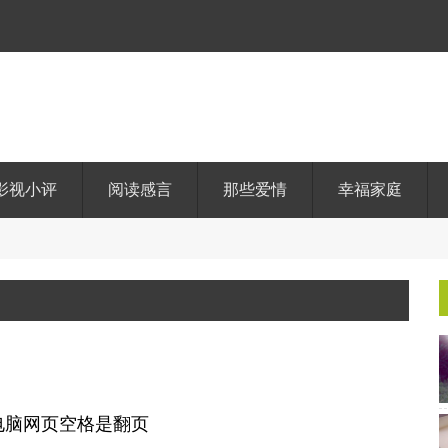
影视小评
阅读感言
那些爱情
幸福家庭
一
阶
-
游
戏
与
_
电脑网页空格是翻页