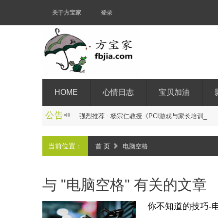
关于方宝家
登录
HOME
心情日志
宝贝加油
公告
强
烈
推
荐
:
杨
宗
仁
教
授
《
P
C
I
游
戏
与
家
长
培
训
讲
座
当前位置：
首 页
电脑空格
与 "电脑空格" 有关的文章
你不知道的技巧-