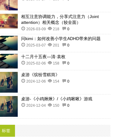
相互注意协调能力，分享式注意力（Joint
attention）相关概念（较全面）
2026-03-09
218
0
问kimi：如何改善小学生ADHD带来的问题
2025-03-07
201
0
十二月十五夜—清·袁枚
2025-02-06
158
0
桌游《缤纷雪糕筒》
2024-12-06
154
0
桌游-《小鸡揪揪》/《小鸡啾啾》游戏
2024-12-04
150
0
标签