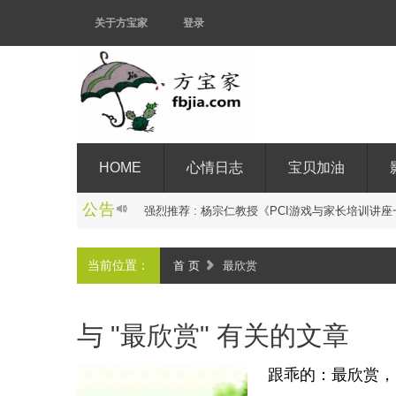
关于方宝家
登录
HOME
心情日志
宝贝加油
公告
强
烈
推
荐
:
杨
宗
仁
教
授
《
P
C
I
游
戏
与
家
长
培
训
讲
座
当前位置：
首 页
最欣赏
与 "最欣赏" 有关的文章
跟乖的：最欣赏，