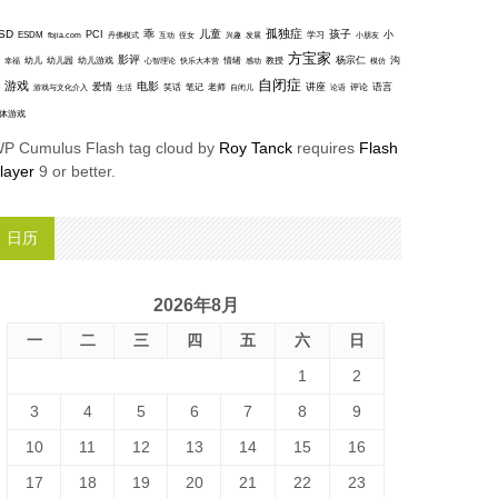
孤独症
SD
乖
儿童
孩子
PCI
小
ESDM
丹佛模式
互动
学习
fbjia.com
侄女
兴趣
发展
小朋友
方宝家
影评
沟
杨宗仁
幸福
幼儿
幼儿园
幼儿游戏
心智理论
快乐大本营
情绪
感动
教授
模仿
自闭症
游戏
电影
爱情
讲座
语言
笑话
笔记
老师
评论
游戏与文化介入
生活
自闭儿
论语
体游戏
P Cumulus Flash tag cloud by
Roy Tanck
requires
Flash
layer
9 or better.
日历
2026年8月
一
二
三
四
五
六
日
1
2
3
4
5
6
7
8
9
10
11
12
13
14
15
16
17
18
19
20
21
22
23