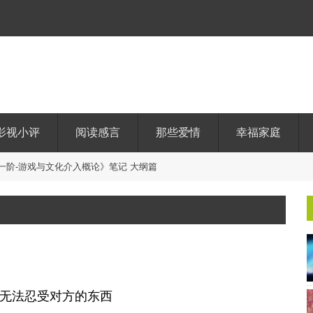
影视小评
阅读感言
那些爱情
幸福家庭
一
阶
-
游
戏
与
文
化
介
入
概
论
》
笔
记
大
纲
篇
无法忍受对方的东西