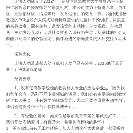
上海人幼成立于2012年，是台湾台北教育大学教育系主任杨
宗仁教授亲自授权指导的康复机构。本公司致力于特殊儿童（自闭
症、亚斯伯格症、情绪障碍、发育迟缓）的教育工作。我们使用杨
教授的PCI游戏介入模式对有特殊需求的儿童作干预训练，从孩童
的兴趣出发，因材施教，诱发孩童的主动性（主动观察、主动思
考、主动发起互动），以社会性介入课程为主导，从基础的社会定
向能力到高
阶的心智理论，循序渐进的培养孩童的人际交往互动水
平。
招聘岗位：
上海人幼及成都人幼（成都人幼已经在筹备，2015底正式开
业！）PCI游戏老师
招聘要求：
1、没有任何教学经验的教育相关专业的应届毕业生（因为我
们每年会有一系列不同专业领域的讲座，我们会有定期的内部教学
研讨和读书会，还有教学的现场督导，因此只要你愿意主动学习，
我们会提供各种平台让你快速成长）。
2、有经验的老师，如果你是学前教育背景的那就更好了。，
我们坚信海纳百川，有容乃大，希望你有博纳的胸怀！
3、不管你以前有无工作经验，加入人幼这个大家庭后，都要吸收