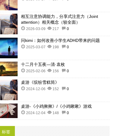
相互注意协调能力，分享式注意力（Joint
attention）相关概念（较全面）
2026-03-09
217
0
问kimi：如何改善小学生ADHD带来的问题
2025-03-07
198
0
十二月十五夜—清·袁枚
2025-02-06
156
0
桌游《缤纷雪糕筒》
2024-12-06
152
0
桌游-《小鸡揪揪》/《小鸡啾啾》游戏
2024-12-04
148
0
标签