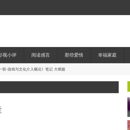
影视小评
阅读感言
那些爱情
幸福家庭
章