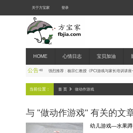
关于方宝家
登录
HOME
心情日志
宝贝加油
公告
强
烈
推
_
当前位置：
首 页
做动作游戏
与 "做动作游戏" 有关的文
幼儿游戏—水果蹲