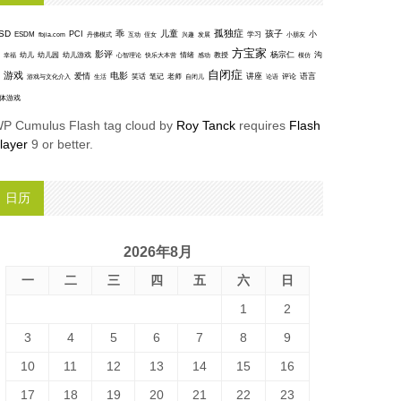
孤独症
SD
乖
儿童
孩子
PCI
小
ESDM
丹佛模式
互动
学习
fbjia.com
侄女
兴趣
发展
小朋友
方宝家
影评
沟
杨宗仁
幸福
幼儿
幼儿园
幼儿游戏
心智理论
快乐大本营
情绪
感动
教授
模仿
自闭症
游戏
电影
爱情
讲座
语言
笑话
笔记
老师
评论
游戏与文化介入
生活
自闭儿
论语
体游戏
P Cumulus Flash tag cloud by
Roy Tanck
requires
Flash
layer
9 or better.
日历
2026年8月
一
二
三
四
五
六
日
1
2
3
4
5
6
7
8
9
10
11
12
13
14
15
16
17
18
19
20
21
22
23