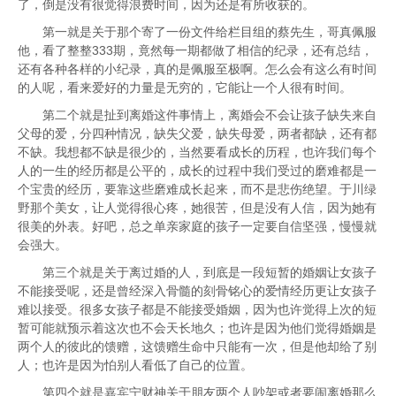
了，倒是没有很觉得浪费时间，因为还是有所收获的。
第一就是关于那个寄了一份文件给栏目组的蔡先生，哥真佩服
他，看了整整333期，竟然每一期都做了相信的纪录，还有总结，
还有各种各样的小纪录，真的是佩服至极啊。怎么会有这么有时间
的人呢，看来爱好的力量是无穷的，它能让一个人很有时间。
第二个就是扯到离婚这件事情上，离婚会不会让孩子缺失来自
父母的爱，分四种情况，缺失父爱，缺失母爱，两者都缺，还有都
不缺。我想都不缺是很少的，当然要看成长的历程，也许我们每个
人的一生的经历都是公平的，成长的过程中我们受过的磨难都是一
个宝贵的经历，要靠这些磨难成长起来，而不是悲伤绝望。于川绿
野那个美女，让人觉得很心疼，她很苦，但是没有人信，因为她有
很美的外表。好吧，总之单亲家庭的孩子一定要自信坚强，慢慢就
会强大。
第三个就是关于离过婚的人，到底是一段短暂的婚姻让女孩子
不能接受呢，还是曾经深入骨髓的刻骨铭心的爱情经历更让女孩子
难以接受。很多女孩子都是不能接受婚姻，因为也许觉得上次的短
暂可能就预示着这次也不会天长地久；也许是因为他们觉得婚姻是
两个人的彼此的馈赠，这馈赠生命中只能有一次，但是他却给了别
人；也许是因为怕别人看低了自己的位置。
第四个就是嘉宾宁财神关于朋友两个人吵架或者要闹离婚那么