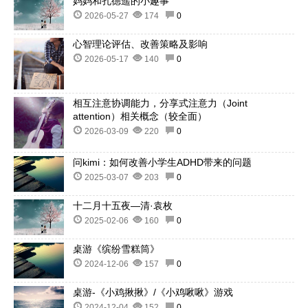
妈妈和孔德遥的小趣事
2026-05-27
174
0
心智理论评估、改善策略及影响
2026-05-17
140
0
相互注意协调能力，分享式注意力（Joint
attention）相关概念（较全面）
2026-03-09
220
0
问kimi：如何改善小学生ADHD带来的问题
2025-03-07
203
0
十二月十五夜—清·袁枚
2025-02-06
160
0
桌游《缤纷雪糕筒》
2024-12-06
157
0
桌游-《小鸡揪揪》/《小鸡啾啾》游戏
2024-12-04
152
0