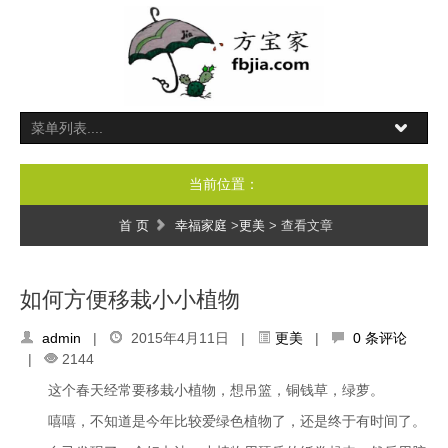
当前位置：
首 页
幸福家庭
>
更美
> 查看文章
如何方便移栽小小植物
admin
|
2015年4月11日 |
更美
|
0 条评论
|
2144
这个春天经常要移栽小植物，想吊篮，铜钱草，绿萝。
嘻嘻，不知道是今年比较爱绿色植物了，还是终于有时间了。