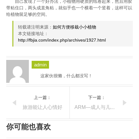
自己发现了一个好办法，小植物用硬质的纸卷起来，然后用胶
带粘住口，两头成直角粘，就似乎也一个横着一个竖着，这样可以
给植物留足够的空间。
转载请注明来源：
如何方便移栽小小植物
本文链接地址：
http://fbjia.com/index.php/archives/1927.html
admin
这家伙很懒，什么都没写！
上一篇：
下一篇：
旅游能让人心情好
ARM—成人与儿童关系指南
你可能也喜欢