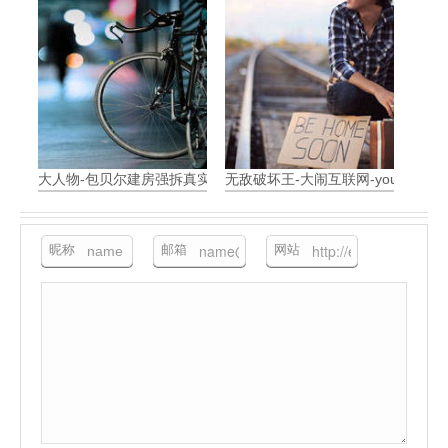
大人物-包贝尔建房强拆真实警察-影评
无敌破坏王-大闹互联网-you are my 
昵称
邮箱
网站