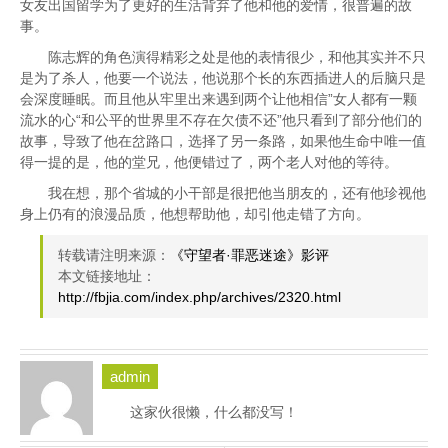
女友出国留学为了更好的生活背弃了他和他的爱情，很普遍的故
事。
陈志辉的角色演得精彩之处是他的表情很少，和他其实并不只
是为了杀人，他要一个说法，他说那个长的东西插进人的后脑只是
会深度睡眠。而且他从牢里出来遇到两个让他相信”女人都有一颗
流水的心“和公平的世界里不存在欠债不还”他只看到了部分他们的
故事，导致了他在岔路口，选择了另一条路，如果他生命中唯一值
得一提的是，他的堂兄，他便错过了，两个老人对他的等待。
我在想，那个省城的小干部是很把他当朋友的，还有他珍视他
身上仍有的浪漫品质，他想帮助他，却引他走错了方向。
转载请注明来源：
《守望者·罪恶迷途》影评
本文链接地址：
http://fbjia.com/index.php/archives/2320.html
admin
这家伙很懒，什么都没写！