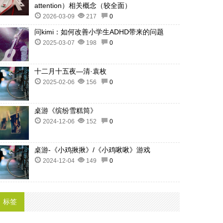
attention）相关概念（较全面）
2026-03-09
217
0
问kimi：如何改善小学生ADHD带来的问题
2025-03-07
198
0
十二月十五夜—清·袁枚
2025-02-06
156
0
桌游《缤纷雪糕筒》
2024-12-06
152
0
桌游-《小鸡揪揪》/《小鸡啾啾》游戏
2024-12-04
149
0
标签