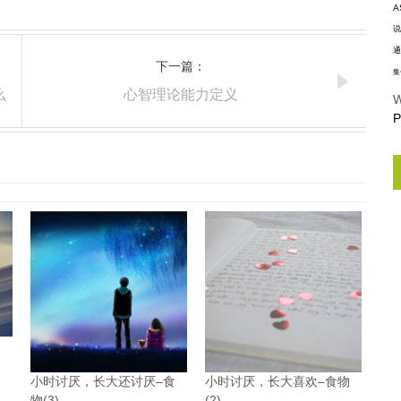
A
说
通
下一篇：
集
么
心智理论能力定义
W
P
小时讨厌，长大还讨厌–食
小时讨厌，长大喜欢–食物
物(3)
(2)