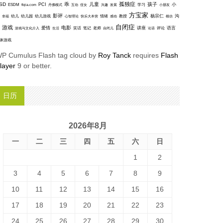
孤独症
SD
乖
儿童
孩子
PCI
小
ESDM
丹佛模式
互动
学习
fbjia.com
侄女
兴趣
发展
小朋友
方宝家
影评
沟
杨宗仁
幸福
幼儿
幼儿园
幼儿游戏
心智理论
快乐大本营
情绪
感动
教授
模仿
自闭症
游戏
电影
爱情
讲座
语言
笑话
笔记
老师
评论
游戏与文化介入
生活
自闭儿
论语
体游戏
P Cumulus Flash tag cloud by
Roy Tanck
requires
Flash
layer
9 or better.
日历
2026年8月
一
二
三
四
五
六
日
1
2
3
4
5
6
7
8
9
10
11
12
13
14
15
16
17
18
19
20
21
22
23
24
25
26
27
28
29
30