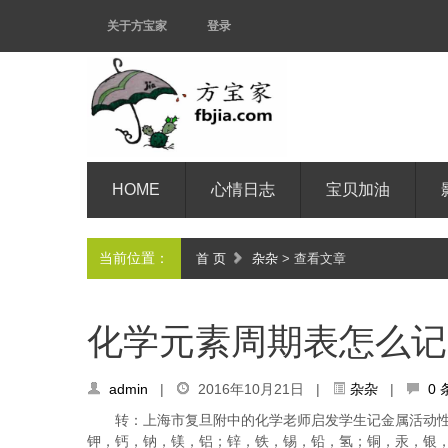
关于方宝家
登录
HOME
心情日志
宝贝加油
当前位置：
首 页
杂杂
> 查看文章
化学元素周期表怎么记
admin
|
2016年10月21日 |
杂杂
|
0
转：上海市复旦附中的化学老师启发学生记金属活动
钾，钙，钠，镁，铝；锌，铁，锡，铅，氢；铜，汞，银