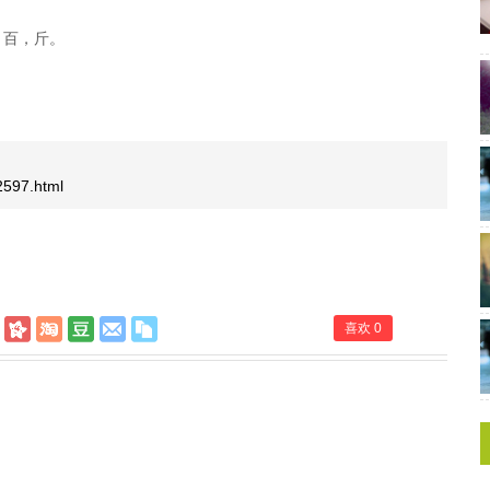
，百，斤。
/2597.html
喜欢
0