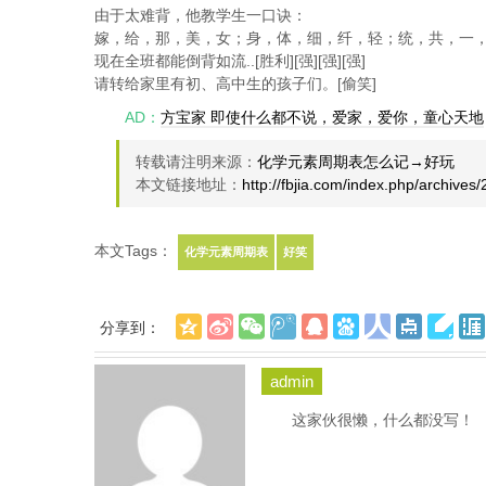
由于太难背，他教学生一口诀：
嫁，给，那，美，女；身，体，细，纤，轻；统，共，一
现在全班都能倒背如流..[胜利][强][强][强]
请转给家里有初、高中生的孩子们。[偷笑]
AD：
方宝家 即使什么都不说，爱家，爱你，童心天地
转载请注明来源：
化学元素周期表怎么记→好玩
本文链接地址：
http://fbjia.com/index.php/archives
本文Tags：
化学元素周期表
好笑
分享到：
admin
这家伙很懒，什么都没写！