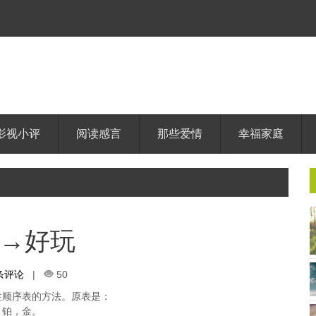
影视小评
阅读感言
那些爱情
幸福家庭
→好玩
 条评论
|
50
性顺序表的方法。原表是：
，铂，金。