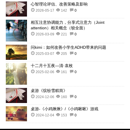
心智理论评估、改善策略及影响
2026-05-17
142
0
相互注意协调能力，分享式注意力（Joint
attention）相关概念（较全面）
2026-03-09
221
0
问kimi：如何改善小学生ADHD带来的问题
2025-03-07
205
0
十二月十五夜—清·袁枚
2025-02-06
161
0
桌游《缤纷雪糕筒》
2024-12-06
160
0
桌游-《小鸡揪揪》/《小鸡啾啾》游戏
2024-12-04
153
0