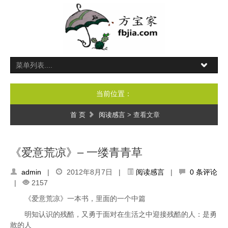
当前位置：
首 页
阅读感言
> 查看文章
《爱意荒凉》– 一缕青青草
admin
|
2012年8月7日 |
阅读感言
|
0 条评论
|
2157
《爱意荒凉》一本书，里面的一个中篇
明知认识的残酷，又勇于面对在生活之中迎接残酷的人：是勇
敢的人