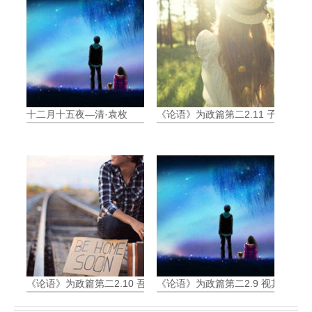
十二月十五夜—清·袁枚
《论语》为政篇第二2.11 子曰:“
《论语》为政篇第二2.10 吾与回言终日，不违如愚
《论语》为政篇第二2.9 视其所以