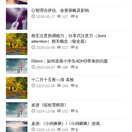
心智理论评估、改善策略及影响
2026-05-17
137
0
相互注意协调能力，分享式注意力（Joint
attention）相关概念（较全面）
2026-03-09
217
0
问kimi：如何改善小学生ADHD带来的问题
2025-03-07
198
0
十二月十五夜—清·袁枚
2025-02-06
156
0
桌游《缤纷雪糕筒》
2024-12-06
152
0
桌游-《小鸡揪揪》/《小鸡啾啾》游戏
2024-12-04
144
0