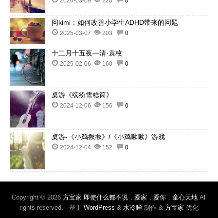
2026-03-09
220
0
问kimi：如何改善小学生ADHD带来的问题
2025-03-07
203
0
十二月十五夜—清·袁枚
2025-02-06
160
0
桌游《缤纷雪糕筒》
2024-12-06
156
0
桌游-《小鸡揪揪》/《小鸡啾啾》游戏
2024-12-04
152
0
Copyright © 2026
方宝家 即使什么都不说，爱家，爱你，童心天地
All
rights reserved. 基于
WordPress
&
水冷眸
制作 &
方宝家
优化