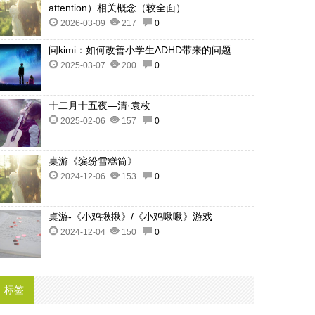
attention）相关概念（较全面）
2026-03-09
217
0
问kimi：如何改善小学生ADHD带来的问题
2025-03-07
200
0
十二月十五夜—清·袁枚
2025-02-06
157
0
桌游《缤纷雪糕筒》
2024-12-06
153
0
桌游-《小鸡揪揪》/《小鸡啾啾》游戏
2024-12-04
150
0
标签