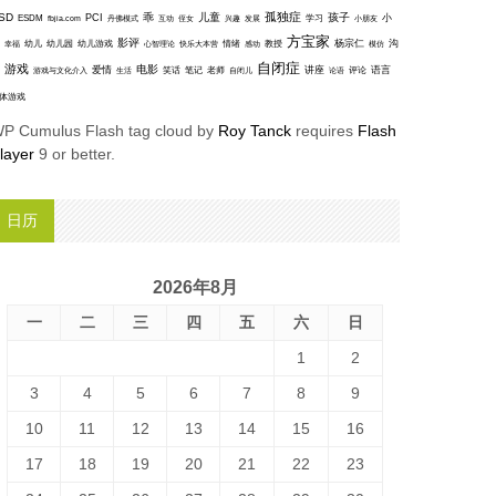
孤独症
SD
乖
儿童
孩子
PCI
小
ESDM
丹佛模式
互动
学习
fbjia.com
侄女
兴趣
发展
小朋友
方宝家
影评
沟
杨宗仁
幸福
幼儿
幼儿园
幼儿游戏
心智理论
快乐大本营
情绪
感动
教授
模仿
自闭症
游戏
电影
爱情
讲座
语言
笑话
笔记
老师
评论
游戏与文化介入
生活
自闭儿
论语
体游戏
P Cumulus Flash tag cloud by
Roy Tanck
requires
Flash
layer
9 or better.
日历
2026年8月
一
二
三
四
五
六
日
1
2
3
4
5
6
7
8
9
10
11
12
13
14
15
16
17
18
19
20
21
22
23