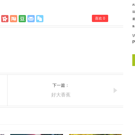
A
说
喜欢
0
通
集
W
P
下一篇：
好大香蕉