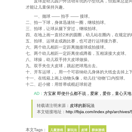
皮球是幼儿园户外活动常玩的小型玩具，但如果总是
才能让儿童保持兴趣。
一、抛球 —— 拍手 —— 接球。
二、拍一下球，身体迅速转一圈，继续拍球。
三、拍球，让球从腿下穿过，继续拍球。
四、在地上画一直径2米的圆圈，幼儿站在圈内，在规定的
五、拍球、运球走或跑比赛，也可进行运球接力赛。
六、两个幼儿相距一定距离抛接球或拍接球。
七、两个幼儿相距一定距离坐或蹲着，互相滚接大皮球。
八、球操，幼儿双手持大皮球做操。
九、双手夹住大皮球，跳起把球甩出去。
十、开车运球，。用一个可容纳幼儿身体的大纸盒去掉上下
十一、在纸箱上画上动物头像，幼儿往“动物”口内投球。
十二、赶小猪：用笤帚或棍赶球前进
AD：
方宝家 即使什么都不说，爱家，爱你，童心天地
转载请注明来源：
皮球的新玩法
本文链接地址：
http://fbjia.com/index.php/archives/
本文Tags：
儿童游戏
新玩法
皮球
群体游戏