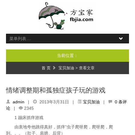
当前位置：
首 页
宝贝加油
> 查看文章
情绪调整期和孤独症孩子玩的游戏
admin
|
2013年3月31日 |
宝贝加油
|
0 条评
论
|
2345
1 蹦床抓痒游戏
由衷地夸他跳得真好，抓痒”虫子爬呀爬，爬呀爬，爬
到。。。（肚子、肩膀、后背）