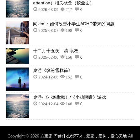
attention）相关概念（较全面）
2026-03-09
217
0
问kimi：如何改善小学生ADHD带来的问题
2025-03-07
198
0
十二月十五夜—清·袁枚
2025-02-06
156
0
桌游《缤纷雪糕筒》
2024-12-06
152
0
桌游-《小鸡揪揪》/《小鸡啾啾》游戏
2024-12-04
148
0
Copyright © 2026
方宝家 即使什么都不说，爱家，爱你，童心天地
All