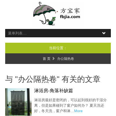
当前位置：
首 页
办公隔热卷
与 "办公隔热卷" 有关的文章
淋浴房-角落补缺篇
淋浴房最好是密闭的，可以起到很好的干湿分
离，但是如果碰到了窗户如何办？ 夏天洗还
好，冬天洗，窗户和淋…
More