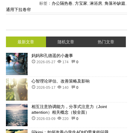
标签：
办公隔热卷
,
方宝家
,
淋浴房
,
角落补缺篇
,
通用下拉卷帘
最新文章
随机文章
热门文章
妈妈和孔德遥的小趣事
2026-05-27
174
0
心智理论评估、改善策略及影响
2026-05-17
140
0
相互注意协调能力，分享式注意力（Joint
attention）相关概念（较全面）
2026-03-09
220
0
问kimi：如何改善小学生ADHD带来的问题