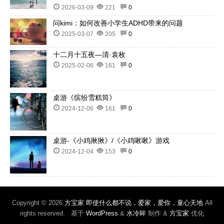
2026-03-09
221
0
问kimi：如何改善小学生ADHD带来的问题
2025-03-07
205
0
十二月十五夜—清·袁枚
2025-02-06
161
0
桌游《缤纷雪糕筒》
2024-12-06
161
0
桌游-《小鸡揪揪》/《小鸡啾啾》游戏
2024-12-04
153
0
Copyright © 2026
方宝家 即使什么都不说，爱家，爱你，童心天地
All
rights reserved. 基于
WordPress
&
水冷眸
制作 &
方宝家
优化