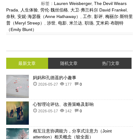
标签：
Lauren Weisberger
,
The Devil Wears
Prada
,
人生体验
,
劳伦·魏丝伯格
,
大卫·弗兰科尔 David Frankel
,
奈秋
,
安妮·海瑟薇（Anne Hathaway）
,
工作
,
影评
,
梅丽尔·斯特里
普（Meryl Streep）
,
涉世
,
电影
,
米兰达
,
职场
,
艾米莉·布朗特
（Emily Blunt）
最新文章
随机文章
热门文章
妈妈和孔德遥的小趣事
2026-05-27
177
0
心智理论评估、改善策略及影响
2026-05-17
142
0
相互注意协调能力，分享式注意力（Joint
attention）相关概念（较全面）