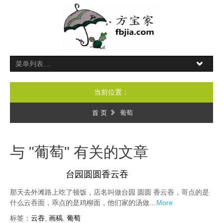
当前位置：
首 页
葡萄
与 "葡萄" 有关的文章
台园圆圆香云吞
那天去外滩路上吃了顿饭，店名叫做台园 圆圆 香云吞，哥点的是
什么云吞面，乖点的是鸡柳面，他们家的汤做…
More
标签：
云吞
,
画稿
,
葡萄