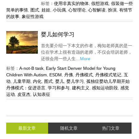
标签：
使用非真实的物体
,
假想游戏
,
假装做一些
简单的事情
,
图式
,
娃娃
,
小玩偶
,
心智理论
,
心智解读
,
扮演
,
有情节
的故事
,
象征性游戏
婴儿如何学习
首先要介绍一下本文的作者，梅知老师真的是一
位在学术上很有造诣的老师，不仅会培训老师，
还很会用一些人生…
More
标签：
A-not-B task
,
Early Start Denver Model for Young
Children With Autism
,
ESDM
,
丹佛
,
丹佛模式
,
丹佛模式笔记
,
互
动
,
儿童早期
,
内化
,
图式
,
婴儿
,
婴儿学习
,
孤独症婴幼儿早期开始
丹佛模式：促进语言
,
学习和参与
,
建构主义
,
感知运动阶段
,
感觉
运动
,
皮亚杰
,
认知表征
最新文章
随机文章
热门文章