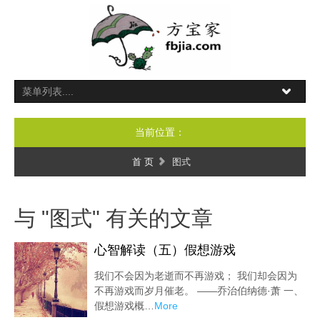
当前位置：
首 页
图式
与 "图式" 有关的文章
心智解读（五）假想游戏
我们不会因为老逝而不再游戏； 我们却会因为
不再游戏而岁月催老。 ——乔治伯纳德·萧 一、
假想游戏概…
More