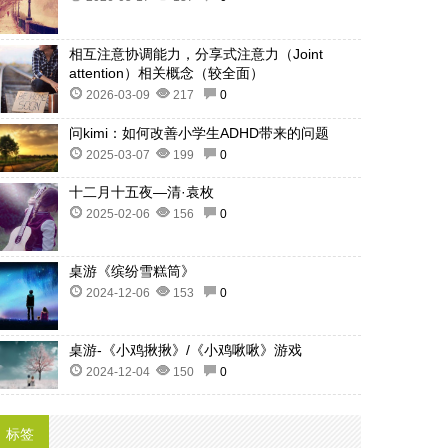
相互注意协调能力，分享式注意力（Joint
attention）相关概念（较全面）
2026-03-09
217
0
问kimi：如何改善小学生ADHD带来的问题
2025-03-07
199
0
十二月十五夜—清·袁枚
2025-02-06
156
0
桌游《缤纷雪糕筒》
2024-12-06
153
0
桌游-《小鸡揪揪》/《小鸡啾啾》游戏
2024-12-04
150
0
标签