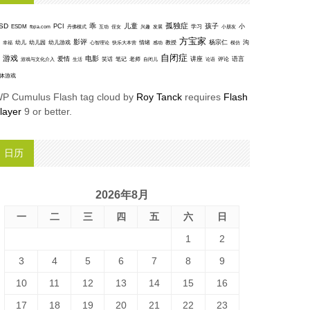
孤独症
SD
乖
儿童
孩子
PCI
小
ESDM
丹佛模式
互动
学习
fbjia.com
侄女
兴趣
发展
小朋友
方宝家
影评
沟
杨宗仁
幸福
幼儿
幼儿园
幼儿游戏
心智理论
快乐大本营
情绪
感动
教授
模仿
自闭症
游戏
电影
爱情
讲座
语言
笑话
笔记
老师
评论
游戏与文化介入
生活
自闭儿
论语
体游戏
P Cumulus Flash tag cloud by
Roy Tanck
requires
Flash
layer
9 or better.
日历
2026年8月
一
二
三
四
五
六
日
1
2
3
4
5
6
7
8
9
10
11
12
13
14
15
16
17
18
19
20
21
22
23