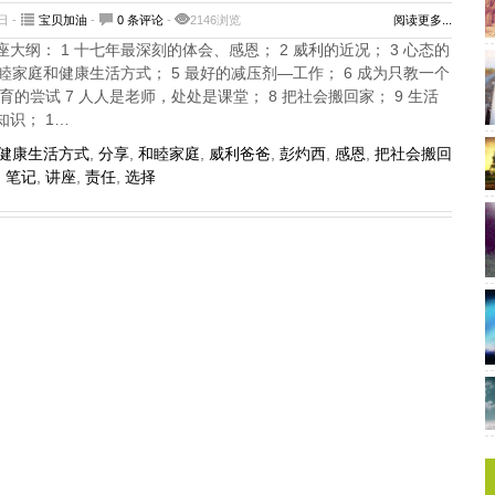
日 -
宝贝加油
-
0 条评论
-
2146浏览
阅读更多...
大纲： 1 十七年最深刻的体会、感恩； 2 威利的近况； 3 心态的
和睦家庭和健康生活方式； 5 最好的减压剂—工作； 6 成为只教一个
的尝试 7 人人是老师，处处是课堂； 8 把社会搬回家； 9 生活
识； 1…
健康生活方式
,
分享
,
和睦家庭
,
威利爸爸
,
彭灼西
,
感恩
,
把社会搬回
,
笔记
,
讲座
,
责任
,
选择