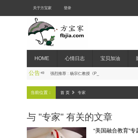
关于方宝家
登录
HOME
心情日志
宝贝加油
公告
强
烈
推
荐
:
杨
宗
仁
教
授
《
P
C
I
游
戏
与
家
长
培
训
_
当前位置：
首 页
专家
与 "专家" 有关的文章
“美国融合教育”