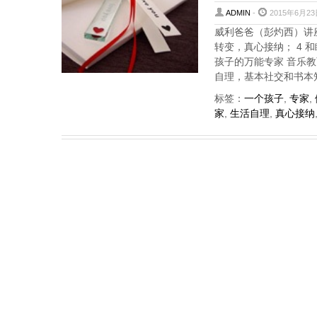
ADMIN
-
2015年6月23
威利爸爸（彭灼西）讲座
转变，真心接纳； 4 
孩子的万能专家 音乐教育
自理，基本社交和书本知
标签：
一个孩子
,
专家
,
家
,
生活自理
,
真心接纳