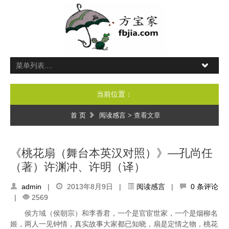
当前位置：
首 页
阅读感言
> 查看文章
《桃花扇（舞台本英汉对照）》—孔尚任
（著）许渊冲、许明（译）
admin
|
2013年8月9日 |
阅读感言
|
0 条评论
|
2569
侯方域（侯朝宗）和李香君，一个是官宦世家，一个是烟柳名
姬，两人一见钟情，真实故事大家都已知晓，扇是定情之物，桃花