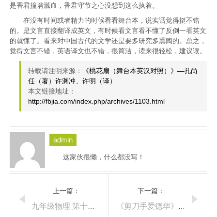
是香君撞墙溅血，香君守节之心没想到这么执着。
在没有时间或者精力的时候看看舞台本，说实话觉得挺不错
的。是文言直接翻译成英文，有时候看文言看不懂了反倒一看英文
的就懂了。看来对中国古代的文学还是要多研究多熏陶的。总之，
觉得文言不错，英语译文也不错，很简洁，读来很轻松，建议读。
转载请注明来源：
《桃花扇（舞台本英汉对照）》—孔尚
任（著）许渊冲、许明（译）
本文链接地址：
http://fbjia.com/index.php/archives/1103.html
admin
这家伙很懒，什么都没写！
上一篇：
下一篇：
九年级物理 第十七章 能源与可持续发展
《剪刀手爱德华》影评