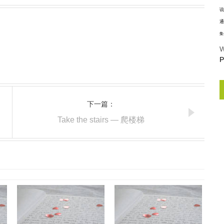
说
通
集
W
P
下一篇：
Take the stairs — 爬楼梯