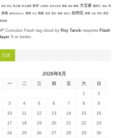
方宝家
影评
沟
杨宗仁
幸福
幼儿
幼儿园
幼儿游戏
心智理论
快乐大本营
情绪
感动
教授
模仿
自闭症
游戏
电影
爱情
讲座
语言
笑话
笔记
老师
评论
游戏与文化介入
生活
自闭儿
论语
体游戏
P Cumulus Flash tag cloud by
Roy Tanck
requires
Flash
layer
9 or better.
日历
2026年8月
一
二
三
四
五
六
日
1
2
3
4
5
6
7
8
9
10
11
12
13
14
15
16
17
18
19
20
21
22
23
24
25
26
27
28
29
30