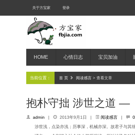
关于方宝家
登录
HOME
心情日志
宝贝加油
当前位置：
首 页
阅读感言
> 查看文章
抱朴守拙 涉世之道 —
admin
|
2013年9月1日 |
阅读感言
|
涉世浅，点染亦浅；历事深，机械亦深。故君子与其