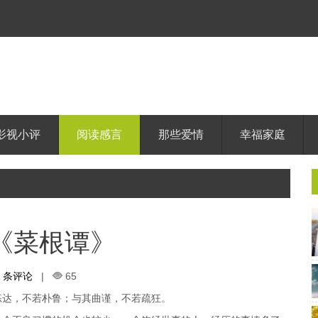
影视小评
阅读感言
那些爱情
幸福家庭
《菜根谭》
0 条评论
|
65
练达，不若朴鲁；与其曲谨，不若疏狂。