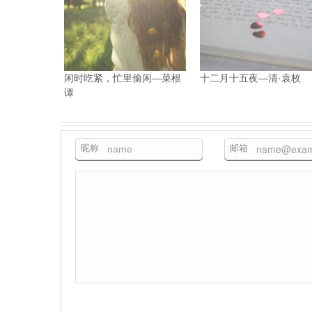
闲时吃紧，忙里偷闲—菜根
十二月十五夜—清·袁枚
谭
昵称
邮箱