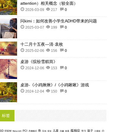
attention）相关概念（较全面）
2026-03-09
217
0
问kimi：如何改善小学生ADHD带来的问题
2025-03-07
199
0
十二月十五夜—清·袁枚
2025-02-06
156
0
桌游《缤纷雪糕筒》
2024-12-06
153
0
桌游-《小鸡揪揪》/《小鸡啾啾》游戏
2024-12-04
150
0
标签
孤独症
SD
乖
儿童
孩子
PCI
小
ESDM
丹佛模式
互动
学习
fbjia.com
侄女
兴趣
发展
小朋友