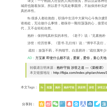
译文：一个刚踏入社会的人阅历很浅，所以沾染各种
城府也随着加深。所以君子与其处事圆滑，不如保持朴实
真的本性。
fb:很多人都在抱怨，职场中生活中大家勾心斗角尔
谁相处，无论做什么事情，都保存一颗坦荡荡的心，接受
代，又不会轻松自然。
抱朴：保持纯真朴实的本性。《老子》说：“见素抱朴
涉世：经历世事。《晋书·孔衍传》说：“博学不及衍，
疏狂：放荡不羁，不拘细节。
白居易诗
：“疏狂属年少
AD：
方宝家 即使什么都不说，爱家，爱你，童心天地
转载请注明来源：
抱朴守拙 涉世之道 —《菜根谭》
本文链接地址：
http://fbjia.com/index.php/archives
本文Tags：
fb
坦荡
抱朴
抱朴守拙
洪应明
涉世
涉世之
分享到：