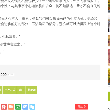
社会不良习惯的机会也较少；一个饱经世事的人，经历的事情多了，
的个性；与其事事小心谨慎委曲求全，倒不如豁达一些才不会丧失纯
虞我诈人心不古，很累，但是我们可以选择自己的生存方式，无论和
社会进步的好的部分，不沾染坏的部分，那么就可以活得跟上这个时
，少私寡欲。”
涉世声誉过之。”
。”
/1200.html
道
生存方式
疏狂
菜根谭
喜欢
0
A