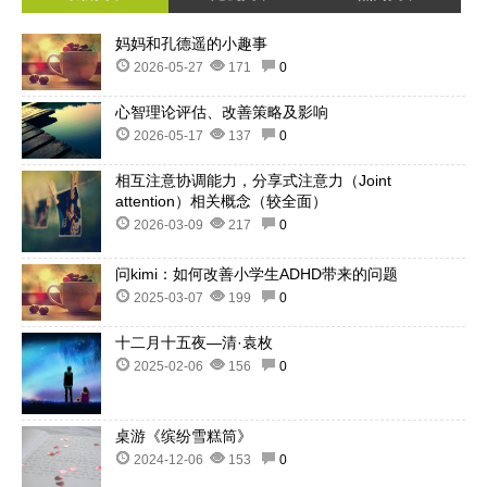
妈妈和孔德遥的小趣事
2026-05-27
171
0
心智理论评估、改善策略及影响
2026-05-17
137
0
相互注意协调能力，分享式注意力（Joint
attention）相关概念（较全面）
2026-03-09
217
0
问kimi：如何改善小学生ADHD带来的问题
2025-03-07
199
0
十二月十五夜—清·袁枚
2025-02-06
156
0
桌游《缤纷雪糕筒》
2024-12-06
153
0