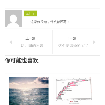
admin
这家伙很懒，什么都没写！
上一篇：
下一篇：
幼儿园的阿姨
这个要结婚的宝宝
你可能也喜欢