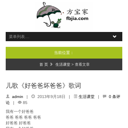
当前位置：
首 页
生活课堂
> 查看文章
儿歌《好爸爸坏爸爸》歌词
admin
|
2013年9月18日 |
生活课堂
|
0 条评
论
|
85
我有一个好爸爸
爸爸 爸爸 爸爸 爸爸
好爸爸 好爸爸