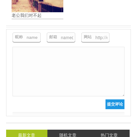
老公我们对不起
昵称
邮箱
网站
提交评论
最新文章
随机文章
热门文章