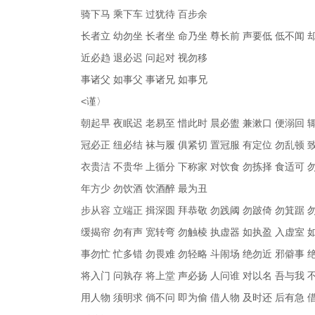
骑下马 乘下车 过犹待 百步余
长者立 幼勿坐 长者坐 命乃坐 尊长前 声要低 低不闻 
近必趋 退必迟 问起对 视勿移
事诸父 如事父 事诸兄 如事兄
<
谨〉
朝起早 夜眠迟 老易至 惜此时 晨必盥 兼漱口 便溺回 
冠必正 纽必结 袜与履 俱紧切 置冠服 有定位 勿乱顿 
衣贵洁 不贵华 上循分 下称家 对饮食 勿拣择 食适可 
年方少 勿饮酒 饮酒醉 最为丑
步从容 立端正 揖深圆 拜恭敬 勿践阈 勿跛倚 勿箕踞 
缓揭帘 勿有声 宽转弯 勿触棱 执虚器 如执盈 入虚室 
事勿忙 忙多错 勿畏难 勿轻略 斗闹场 绝勿近 邪僻事 
将入门 问孰存 将上堂 声必扬 人问谁 对以名 吾与我 
用人物 须明求 倘不问 即为偷 借人物 及时还 后有急 