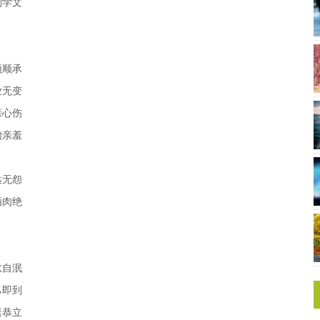
则学文
须顺承
业无变
亲心伤
贻亲羞
挞无怨
酒肉绝
忿自泯
己即到
退恭立