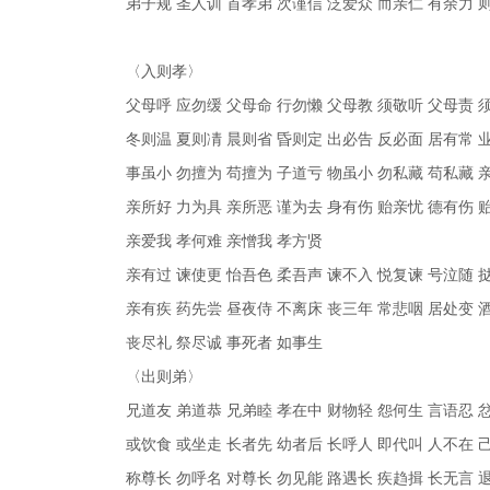
弟子规 圣人训 首孝弟 次谨信 泛爱众 而亲仁 有余力 
〈入则孝〉
父母呼 应勿缓 父母命 行勿懒 父母教 须敬听 父母责 
冬则温 夏则凊 晨则省 昏则定 出必告 反必面 居有常 
事虽小 勿擅为 苟擅为 子道亏 物虽小 勿私藏 苟私藏 
亲所好 力为具 亲所恶 谨为去 身有伤 贻亲忧 德有伤 
亲爱我 孝何难 亲憎我 孝方贤
亲有过 谏使更 怡吾色 柔吾声 谏不入 悦复谏 号泣随 
亲有疾 药先尝 昼夜侍 不离床 丧三年 常悲咽 居处变 
丧尽礼 祭尽诚 事死者 如事生
〈出则弟〉
兄道友 弟道恭 兄弟睦 孝在中 财物轻 怨何生 言语忍 
或饮食 或坐走 长者先 幼者后 长呼人 即代叫 人不在 
称尊长 勿呼名 对尊长 勿见能 路遇长 疾趋揖 长无言 