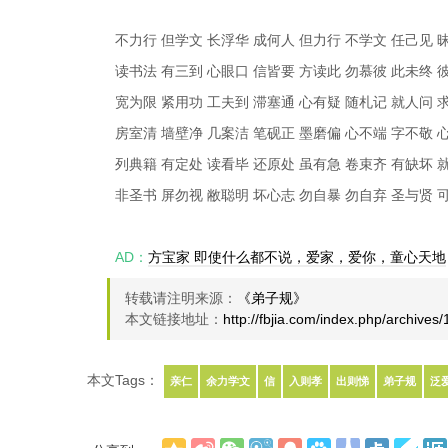
不力行 但学文 长浮华 成何人 但力行 不学文 任己见 
读书法 有三到 心眼口 信皆要 方读此 勿慕彼 此未终 
宽为限 紧用功 工夫到 滞塞通 心有疑 随札记 就人问 
房室清 墙壁净 几案洁 笔砚正 墨磨偏 心不端 字不敬 
列典籍 有定处 读看毕 还原处 虽有急 卷束齐 有缺坏 
非圣书 屏勿视 敝聪明 坏心志 勿自暴 勿自弃 圣与贤 
AD：
方宝家 即使什么都不说，爱家，爱你，童心天地
转载请注明来源：
《弟子规》
本文链接地址：
http://fbjia.com/index.php/archives
本文Tags：
亲仁
余力学文
信
入则孝
出则悌
弟子规
泛