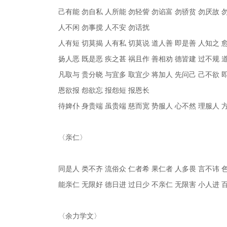
己有能 勿自私 人所能 勿轻訾 勿谄富 勿骄贫 勿厌故 
人不闲 勿事搅 人不安 勿话扰
人有短 切莫揭 人有私 切莫说 道人善 即是善 人知之 
扬人恶 既是恶 疾之甚 祸且作 善相劝 德皆建 过不规 
凡取与 贵分晓 与宜多 取宜少 将加人 先问己 己不欲 
恩欲报 怨欲忘 报怨短 报恩长
待婢仆 身贵端 虽贵端 慈而宽 势服人 心不然 理服人 
〈亲仁〉
同是人 类不齐 流俗众 仁者希 果仁者 人多畏 言不讳 
能亲仁 无限好 德日进 过日少 不亲仁 无限害 小人进 
〈余力学文〉