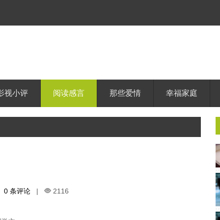
影视小评
阅读感言
那些爱情
幸福家庭
0 条评论
|
2116