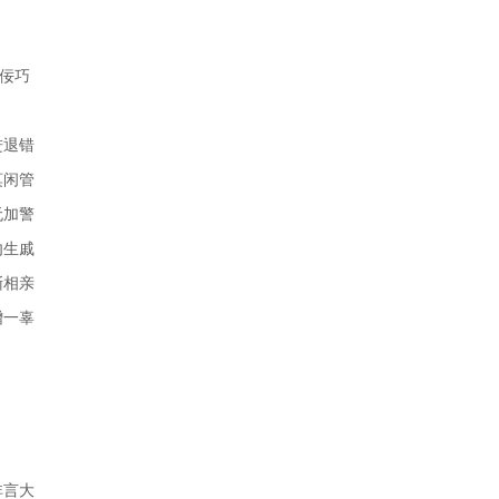
勿佞巧
进退错
莫闲管
无加警
勿生戚
渐相亲
增一辜
非言大