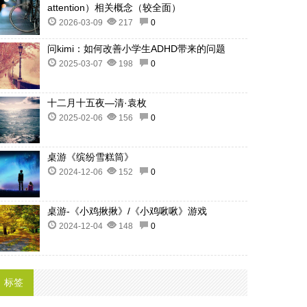
attention）相关概念（较全面）
2026-03-09
217
0
问kimi：如何改善小学生ADHD带来的问题
2025-03-07
198
0
十二月十五夜—清·袁枚
2025-02-06
156
0
桌游《缤纷雪糕筒》
2024-12-06
152
0
桌游-《小鸡揪揪》/《小鸡啾啾》游戏
2024-12-04
148
0
标签