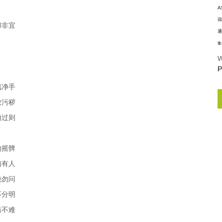
A
说
却非宜
通
集
W
P
辄净手
致污秽
勿过则
勿摇髀
如有人
绝勿问
不分明
借不难