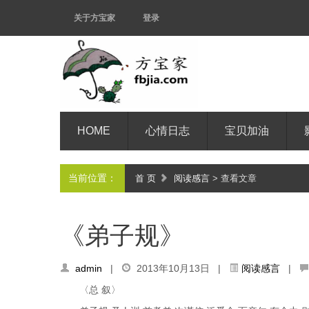
关于方宝家
登录
HOME
心情日志
宝贝加油
当前位置：
首 页
阅读感言
> 查看文章
《弟子规》
admin
|
2013年10月13日 |
阅读感言
|
〈总 叙〉