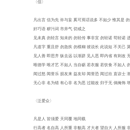
〈信〉
凡出言 信为先 诈与妄 奚可焉话说多 不如少 惟其是 
奸巧语 秽污词 市井气 切戒之
见未真 勿轻言 知未的 勿轻传 事非宜 勿轻诺 苟轻诺 
凡道字 重且舒 勿急疾 勿模糊 彼说长 此说短 不关己 
见人善 即思齐 纵去远 以渐跻 见人恶 即内省 有则改 
唯德学 唯才艺 不如人 当自砺 若衣服 若饮食 不如人 
闻过怒 闻誉乐 损友来 益友却 闻誉恐 闻过欣 直谅士 
无心非 名为错 有心非 名为恶 过能改 归于无 倘掩饰 
〈泛爱众〉
凡是人 皆须爱 天同覆 地同载
行高者 名自高 人所重 非貌高 才大者 望自大 人所服 