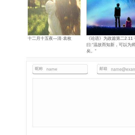
十二月十五夜—清·袁枚
《论语》为政篇第二2.11 
曰:“温故而知新，可以为
矣。”
昵称
邮箱