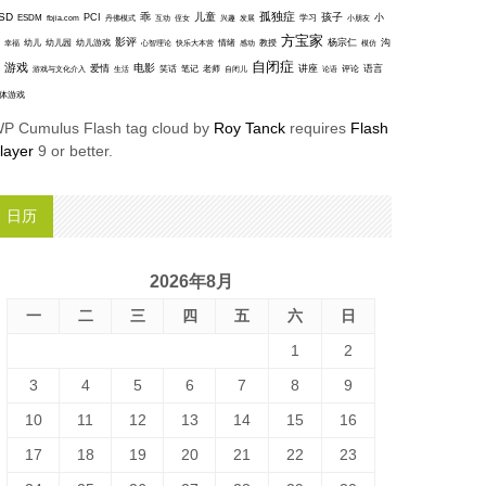
孤独症
SD
乖
儿童
孩子
PCI
小
ESDM
丹佛模式
互动
学习
fbjia.com
侄女
兴趣
发展
小朋友
方宝家
影评
沟
杨宗仁
幸福
幼儿
幼儿园
幼儿游戏
心智理论
快乐大本营
情绪
感动
教授
模仿
自闭症
游戏
电影
爱情
讲座
语言
笑话
笔记
老师
评论
游戏与文化介入
生活
自闭儿
论语
体游戏
P Cumulus Flash tag cloud by
Roy Tanck
requires
Flash
layer
9 or better.
日历
2026年8月
一
二
三
四
五
六
日
1
2
3
4
5
6
7
8
9
10
11
12
13
14
15
16
17
18
19
20
21
22
23