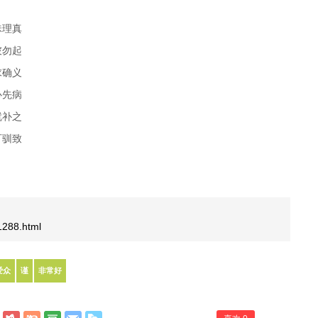
昧理真
彼勿起
求确义
心先病
就补之
可驯致
/1288.html
爱众
谨
非常好