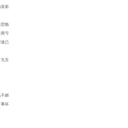
勿喜新
愈思勉
道两亏
即速已
方无言
色不媚
百事坏