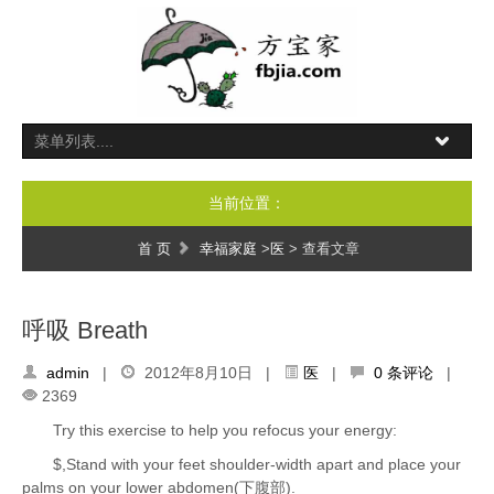
当前位置：
首 页
幸福家庭
>
医
> 查看文章
呼吸 Breath
admin
|
2012年8月10日 |
医
|
0 条评论
|
2369
Try this exercise to help you refocus your energy:
$,Stand with your feet shoulder-width apart and place your
palms on your lower abdomen(下腹部).