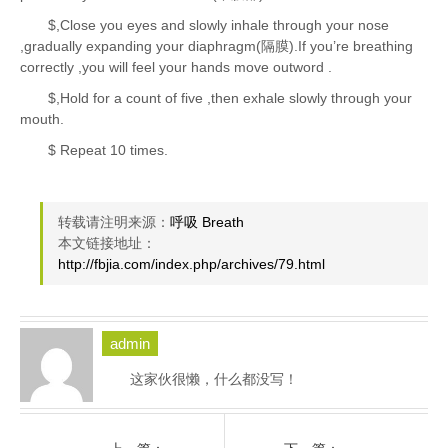
$,Close you eyes and slowly inhale through your nose
,gradually expanding your diaphragm(隔膜).If you’re breathing
correctly ,you will feel your hands move outword .
$,Hold for a count of five ,then exhale slowly through your
mouth.
$ Repeat 10 times.
转载请注明来源：
呼吸 Breath
本文链接地址：
http://fbjia.com/index.php/archives/79.html
admin
这家伙很懒，什么都没写！