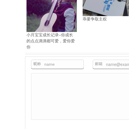
乖要争取主权
小月宝宝成长记录–你成长
的点点滴滴都可爱，爱你爱
你
昵称
邮箱