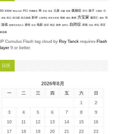
孤独症
SD
乖
儿童
孩子
PCI
小
ESDM
丹佛模式
互动
学习
fbjia.com
侄女
兴趣
发展
小朋友
方宝家
影评
沟
杨宗仁
幸福
幼儿
幼儿园
幼儿游戏
心智理论
快乐大本营
情绪
感动
教授
模仿
自闭症
游戏
电影
爱情
讲座
语言
笑话
笔记
老师
评论
游戏与文化介入
生活
自闭儿
论语
体游戏
P Cumulus Flash tag cloud by
Roy Tanck
requires
Flash
layer
9 or better.
日历
2026年8月
一
二
三
四
五
六
日
1
2
3
4
5
6
7
8
9
10
11
12
13
14
15
16
17
18
19
20
21
22
23