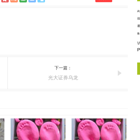
A
说
通
集
W
P
下一篇：
光大证券乌龙