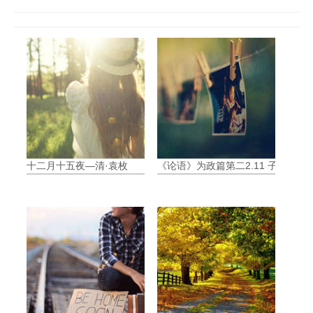
十二月十五夜—清·袁枚
《论语》为政篇第二2.11 子曰:“