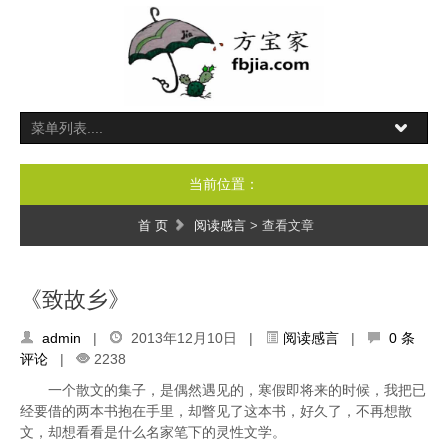
当前位置：
首 页
阅读感言
> 查看文章
《致故乡》
admin
|
2013年12月10日 |
阅读感言
|
0 条
评论
|
2238
一个散文的集子，是偶然遇见的，寒假即将来的时候，我把已
经要借的两本书抱在手里，却瞥见了这本书，好久了，不再想散
文，却想看看是什么名家笔下的灵性文学。