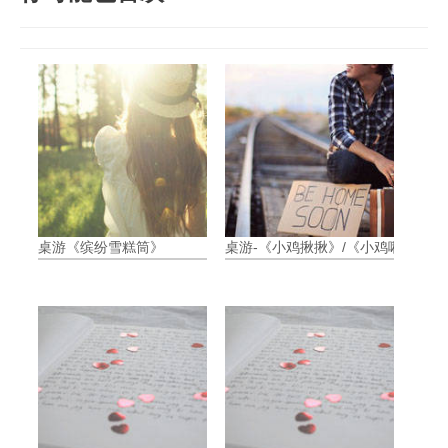
桌游《缤纷雪糕筒》
桌游-《小鸡揪揪》/《小鸡啾啾》游