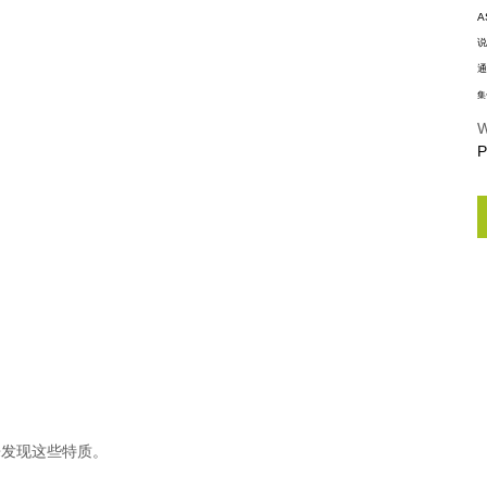
A
说
通
集
W
P
来发现这些特质。