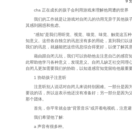
9 
cha 正在成长的孩子会利用游戏来理解他周遭的世界
我们的工作就是让游戏对自闭儿的功用无异于其他孩
其感到困惑和焦虑。
“感知”是我们用听觉、视觉、嗅觉、味觉、触觉这五
知意义。这些各自独立的讯息没有多的用处，直到我们以
我们的讯息，就越能把这些讯息综合得更好，以便了解其
藉由跟自闭儿玩，我们可以协助他去注意自己的感官
此帮助他学习各种意义，发现意义。自闭儿缺乏社交同理
自闭儿更加需要我们的协助，以知道感官知觉留给他最重
1 协助孩子注意听
注意听别人说话对自闭儿来说特别困难。一部分是因
要说的话，所以这表示他还没有准备好；另一部分是因为
那个团体。
首先，你平常就会放“背景音乐”或开着电视机，注意
我们希望他了解:
a 声音有很多种。