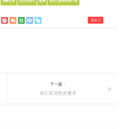
理解世界
社交同理心
笔摘
自闭儿教养的第一步
喜欢
0
下一篇：
徐汇区牙防所看牙