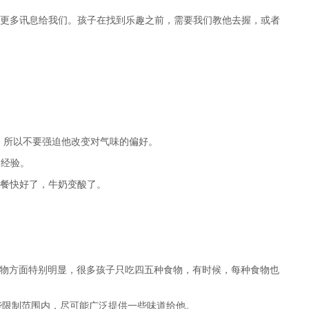
达更多讯息给我们。孩子在找到乐趣之前，需要我们教他去握，或者
法，所以不要强迫他改变对气味的偏好。
官经验。
晚餐快好了，牛奶变酸了。
食物方面特别明显，很多孩子只吃四五种食物，有时候，每种食物也
些限制范围内，尽可能广泛提供一些味道给他。