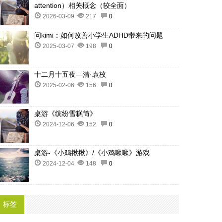
attention）相关概念（较全面）
2026-03-09
217
0
问kimi：如何改善小学生ADHD带来的问题
2025-03-07
198
0
十二月十五夜—清·袁枚
2025-02-06
156
0
桌游《缤纷雪糕筒》
2024-12-06
152
0
桌游-《小鸡揪揪》/《小鸡啾啾》游戏
2024-12-04
148
0
标签