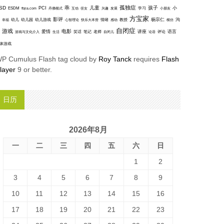
孤独症
SD
乖
儿童
孩子
PCI
小
ESDM
丹佛模式
互动
学习
fbjia.com
侄女
兴趣
发展
小朋友
方宝家
影评
沟
杨宗仁
幸福
幼儿
幼儿园
幼儿游戏
心智理论
快乐大本营
情绪
感动
教授
模仿
自闭症
游戏
电影
爱情
讲座
语言
笑话
笔记
老师
评论
游戏与文化介入
生活
自闭儿
论语
体游戏
P Cumulus Flash tag cloud by
Roy Tanck
requires
Flash
layer
9 or better.
日历
2026年8月
一
二
三
四
五
六
日
1
2
3
4
5
6
7
8
9
10
11
12
13
14
15
16
17
18
19
20
21
22
23