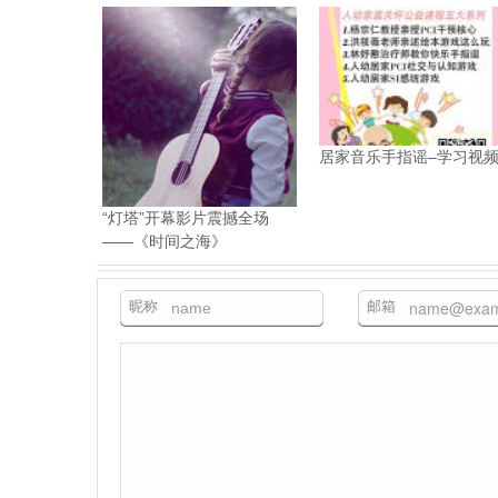
居家音乐手指谣–学习视
“灯塔”开幕影片震撼全场
——《时间之海》
昵称
邮箱