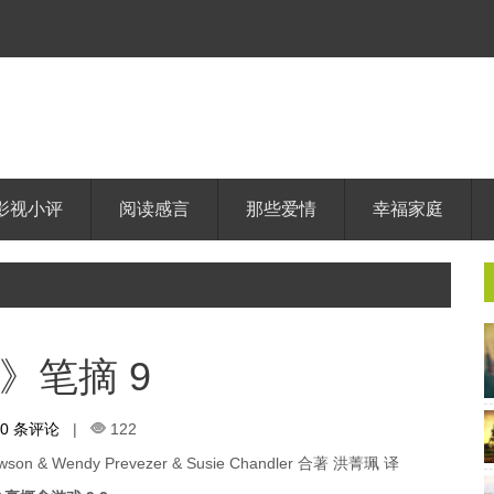
影视小评
阅读感言
那些爱情
幸福家庭
》笔摘 9
0 条评论
|
122
son & Wendy Prevezer & Susie Chandler 合著 洪菁珮 译