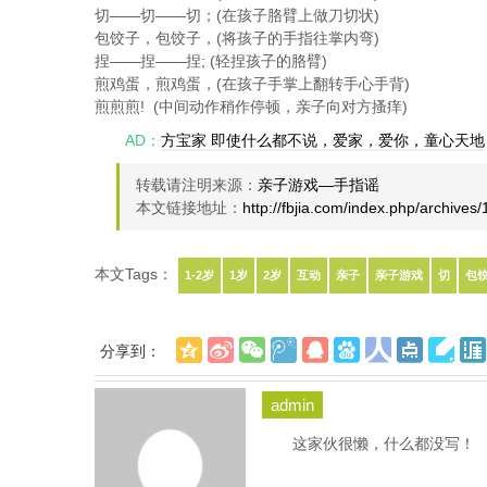
切——切——切；(在孩子胳臂上做刀切状)
包饺子，包饺子，(将孩子的手指往掌内弯)
捏——捏——捏; (轻捏孩子的胳臂)
煎鸡蛋，煎鸡蛋，(在孩子手掌上翻转手心手背)
煎煎煎! (中间动作稍作停顿，亲子向对方搔痒)
AD：
方宝家 即使什么都不说，爱家，爱你，童心天地
转载请注明来源：
亲子游戏—手指谣
本文链接地址：
http://fbjia.com/index.php/archives
本文Tags：
1-2岁
1岁
2岁
互动
亲子
亲子游戏
切
包
分享到：
admin
这家伙很懒，什么都没写！