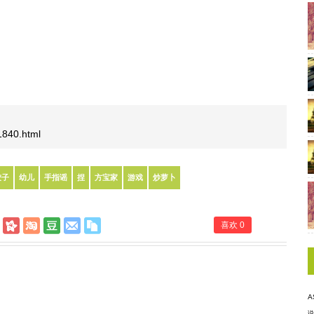
/1840.html
饺子
幼儿
手指谣
捏
方宝家
游戏
炒萝卜
喜欢
0
A
说