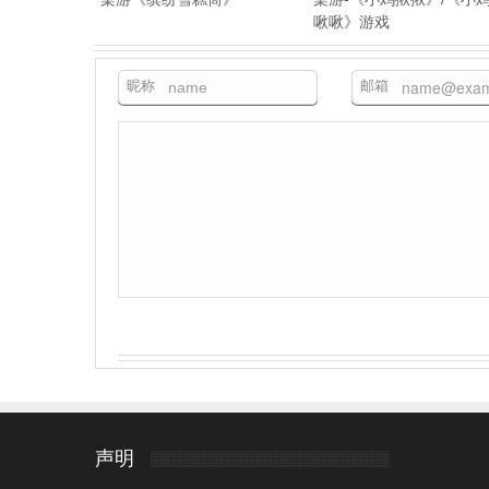
啾啾》游戏
昵称
邮箱
声明