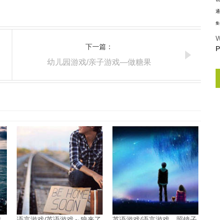
通
集
W
下一篇：
P
幼儿园游戏/亲子游戏—做糖果
鸡
语言游戏/英语游戏～狼来了
英语游戏/语言游戏—照镜子