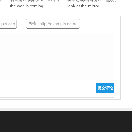
the wolf is coming
look at the mirror
网站
提交评论