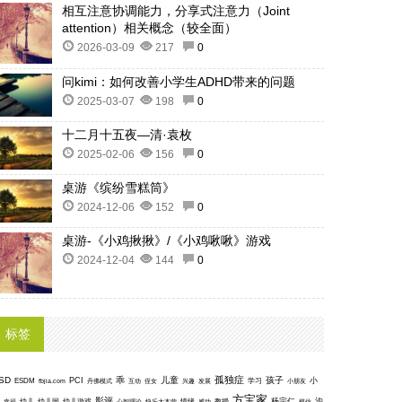
相互注意协调能力，分享式注意力（Joint
attention）相关概念（较全面）
2026-03-09
217
0
问kimi：如何改善小学生ADHD带来的问题
2025-03-07
198
0
十二月十五夜—清·袁枚
2025-02-06
156
0
桌游《缤纷雪糕筒》
2024-12-06
152
0
桌游-《小鸡揪揪》/《小鸡啾啾》游戏
2024-12-04
144
0
标签
孤独症
SD
乖
儿童
孩子
PCI
小
ESDM
丹佛模式
互动
学习
fbjia.com
侄女
兴趣
发展
小朋友
方宝家
影评
沟
杨宗仁
幸福
幼儿
幼儿园
幼儿游戏
心智理论
快乐大本营
情绪
感动
教授