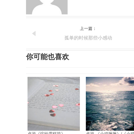
上一篇：
孤单的时候那些小感动
你可能也喜欢
桌游《缤纷雪糕筒》
桌游-《小鸡揪揪》/《小