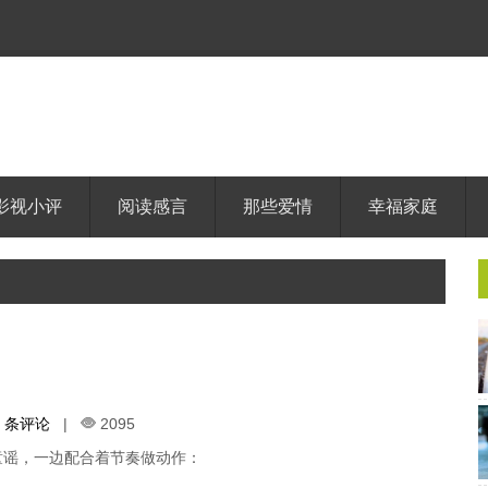
影视小评
阅读感言
那些爱情
幸福家庭
0 条评论
|
2095
童谣，一边配合着节奏做动作：