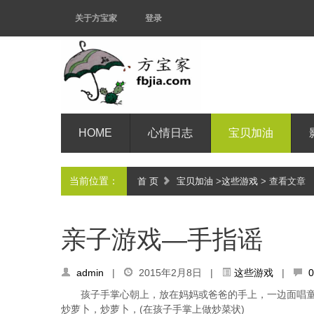
关于方宝家
登录
HOME
心情日志
宝贝加油
当前位置：
首 页
宝贝加油
>
这些游戏
> 查看文章
亲子游戏—手指谣
admin
|
2015年2月8日 |
这些游戏
|
孩子手掌心朝上，放在妈妈或爸爸的手上，一边面唱
炒萝卜，炒萝卜，(在孩子手掌上做炒菜状)