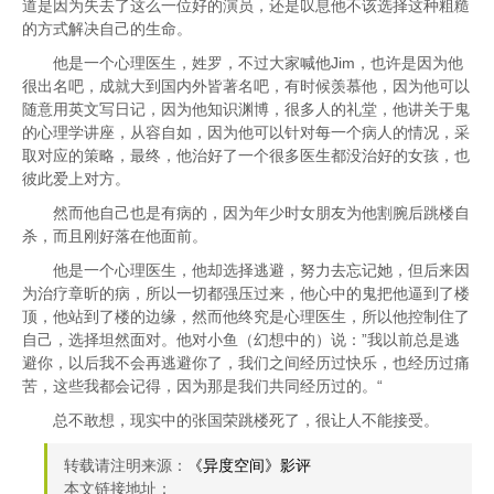
道是因为失去了这么一位好的演员，还是叹息他不该选择这种粗糙
的方式解决自己的生命。
他是一个心理医生，姓罗，不过大家喊他Jim，也许是因为他
很出名吧，成就大到国内外皆著名吧，有时候羡慕他，因为他可以
随意用英文写日记，因为他知识渊博，很多人的礼堂，他讲关于鬼
的心理学讲座，从容自如，因为他可以针对每一个病人的情况，采
取对应的策略，最终，他治好了一个很多医生都没治好的女孩，也
彼此爱上对方。
然而他自己也是有病的，因为年少时女朋友为他割腕后跳楼自
杀，而且刚好落在他面前。
他是一个心理医生，他却选择逃避，努力去忘记她，但后来因
为治疗章昕的病，所以一切都强压过来，他心中的鬼把他逼到了楼
顶，他站到了楼的边缘，然而他终究是心理医生，所以他控制住了
自己，选择坦然面对。他对小鱼（幻想中的）说：”我以前总是逃
避你，以后我不会再逃避你了，我们之间经历过快乐，也经历过痛
苦，这些我都会记得，因为那是我们共同经历过的。“
总不敢想，现实中的张国荣跳楼死了，很让人不能接受。
转载请注明来源：
《异度空间》影评
本文链接地址：