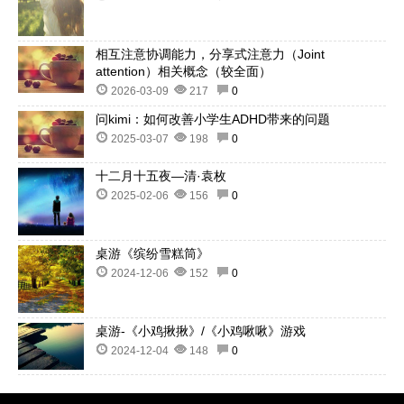
相互注意协调能力，分享式注意力（Joint
attention）相关概念（较全面）
2026-03-09
217
0
问kimi：如何改善小学生ADHD带来的问题
2025-03-07
198
0
十二月十五夜—清·袁枚
2025-02-06
156
0
桌游《缤纷雪糕筒》
2024-12-06
152
0
桌游-《小鸡揪揪》/《小鸡啾啾》游戏
2024-12-04
148
0