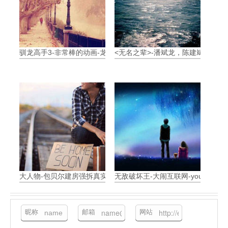
驯龙高手3-非常棒的动画-龙的归属
<无名之辈>-潘斌龙，陈建斌-小人
大人物-包贝尔建房强拆真实警察-影评
无敌破坏王-大闹互联网-you are my 
昵称
邮箱
网站