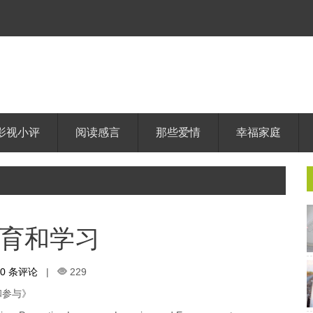
影视小评
阅读感言
那些爱情
幸福家庭
育和学习
0 条评论
|
229
和参与》