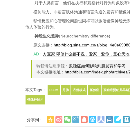
对于人类而言，他们在执行和观察针对行为对象没有
模仿能力、非语言肢体沟通和语言沟通的发育和镜像
移情反应和心智理论问题也同样可以激活镜像神经元
他人体验的行为。
神经生化差异
(Neurochemistry difference)
原文连接：
http://blog.sina.com.cn/s/blog_4e0e6908
AD：
方宝家 即使什么都不说，爱家，爱你，童心天地
转载请注明来源：
孤独症如何影响到脑发育和学习
本文链接地址：
http://fbjia.com/index.php/archives
本文Tags：
ESDM
丹佛
丹佛模式
孤独症
孤独症婴幼儿早期
镜像神经元
分享到：