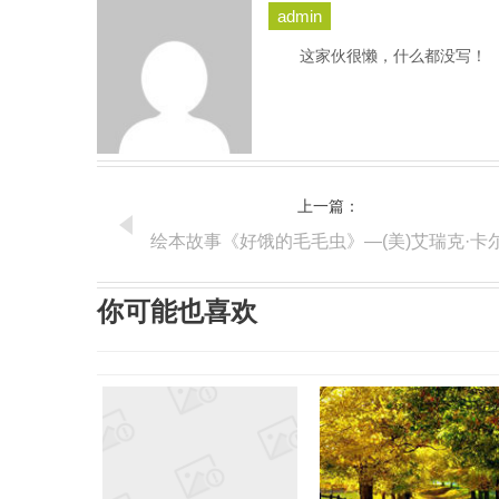
admin
这家伙很懒，什么都没写！
上一篇：
绘本故事《好饿的毛毛虫》—(美)艾瑞克·卡
你可能也喜欢