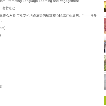
Autism:Promoting Language,Learning,and Engagement.
2 读书笔记
因最终会对参与社交和沟通法语的脑部核心区域产生影响。”——许多
下。
ism)
)
中枢）