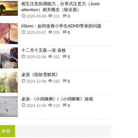
相互注意协调能力，分享式注意力（Joint
attention）相关概念（较全面）
2026-03-09
221
0
问kimi：如何改善小学生ADHD带来的问题
2025-03-07
205
0
十二月十五夜—清·袁枚
2025-02-06
161
0
桌游《缤纷雪糕筒》
2024-12-06
160
0
桌游-《小鸡揪揪》/《小鸡啾啾》游戏
2024-12-04
153
0
标签