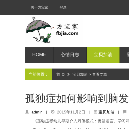
关于方宝家
登录
HOME
心情日志
宝贝加油
当前位置：
首 页
宝贝加油
> 查看文章
孤独症如何影响到脑发
admin
|
2015年11月2日 |
宝贝加油
|
《孤独症婴幼儿早期介入丹佛模式：促进语言、学习