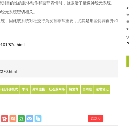
特别目的性的肢体动作和面部表情时，就激活了镜像神经元系统。
A
神经元系统密切相关。
说
系统，因此该系统对社交行为发育非常重要，尤其是那些协调自身和
通
集
W
P
0101f87u.html
/2270.html
开始丹佛模式
学习
异常连接
社会脑网络
脑发育
自闭症
读书笔记
喜欢
0