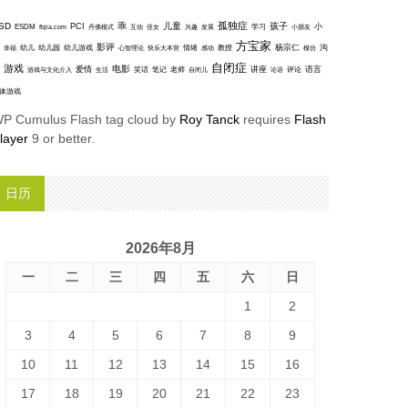
孤独症
SD
乖
儿童
孩子
PCI
小
ESDM
丹佛模式
互动
学习
fbjia.com
侄女
兴趣
发展
小朋友
方宝家
影评
沟
杨宗仁
幸福
幼儿
幼儿园
幼儿游戏
心智理论
快乐大本营
情绪
感动
教授
模仿
自闭症
游戏
电影
爱情
讲座
语言
笑话
笔记
老师
评论
游戏与文化介入
生活
自闭儿
论语
体游戏
P Cumulus Flash tag cloud by
Roy Tanck
requires
Flash
layer
9 or better.
日历
2026年8月
一
二
三
四
五
六
日
1
2
3
4
5
6
7
8
9
10
11
12
13
14
15
16
17
18
19
20
21
22
23