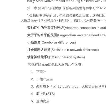
Early Start Denver Model for Young Children with 
第一章 第四节“孤独症如何影响到脑发育和学习”P9-1
“ 孤独症有许多病因，包括遗传和欢迎因素，这些病
人做过很多科学和神经学科的研究，我们大概可以参考一
孤独症中的异常突触连结
(Abnorma cennection in aut
大于平均水平的头围
(Larger-than -average head size
小脑差异
(Cerebellar differences)
社会脑网络差异
(Social brain network difference)
镜像神经元系统
(Mirror neuron system)
镜像神经元系统包括大脑的几个区域：
1、下顶叶
2、下额叶皮层
3、颞叶布罗卡区（Broca’s area，大脑语言运动
4、颞上沟(STS）
5、运动皮层