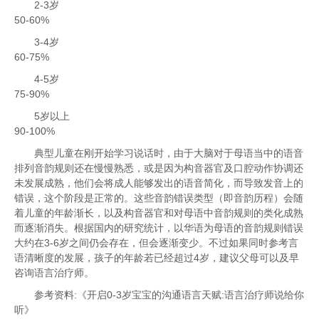
2-3岁
50-60%
3-4岁
60-75%
4-5岁
75-90%
5岁以上
90-100%
典型儿童在刚开始学习说话时，由于大脑对于母语当中的语音
排列音韵规则还在慢慢熟悉，或是因为构音器官及口腔动作协调还
未发展成熟，他们会将成人能够发出的语音简化，而导致发音上的
错误，这个阶段是正常的。这些音韵错误类型（即音韵历程）会随
着儿童的年龄渐长，以及构音器官和对母语中音韵规则的类化成熟
而逐渐消失。根据国内的研究统计，以华语为母语的音韵规则错误
大约在3-6岁之间仍会存在，但会逐渐变少。不过如果同时参考言
语清晰度的发展，孩子的年龄若已经超过4岁，建议父母可以及早
咨询语言治疗师。
参考资料:《开启0-3岁宝宝的沟通语言天赋:语言治疗师说给你
听》