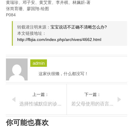
黄瑞珍、邓子安、黄艾萱、李卉棋、林姵妡-著
张简育珊、廖国翔-绘图
P084
转载请注明来源：
宝宝说话不正确不清晰怎么办?
本文链接地址：
http://fbjia.com/index.php/archives/4662.html
admin
这家伙很懒，什么都没写！
上一篇：
下一篇：
选择性缄默症的诊断标准
若父母使用的语言不同，该跟宝宝说哪一种语言?
你可能也喜欢