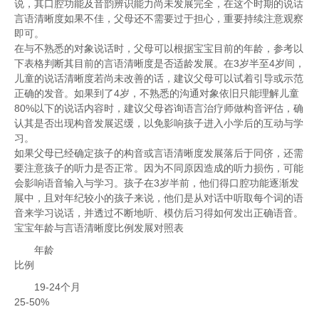
说，其口腔功能及音韵辨识能力尚未发展完全，在这个时期的说话
言语清晰度如果不佳，父母还不需要过于担心，重要持续注意观察
即可。
在与不熟悉的对象说话时，父母可以根据宝宝目前的年龄，参考以
下表格判断其目前的言语清晰度是否适龄发展。在3岁半至4岁间，
儿童的说话清晰度若尚未改善的话，建议父母可以试着引导或示范
正确的发音。如果到了4岁，不熟悉的沟通对象依旧只能理解儿童
80%以下的说话内容时，建议父母咨询语言治疗师做构音评估，确
认其是否出现构音发展迟缓，以免影响孩子进入小学后的互动与学
习。
如果父母已经确定孩子的构音或言语清晰度发展落后于同侪，还需
要注意孩子的听力是否正常。因为不同原因造成的听力损伤，可能
会影响语音输入与学习。孩子在3岁半前，他们得口腔功能逐渐发
展中，且对年纪较小的孩子来说，他们是从对话中听取每个词的语
音来学习说话，并透过不断地听、模仿后习得如何发出正确语音。
宝宝年龄与言语清晰度比例发展对照表
年龄
比例
19-24个月
25-50%