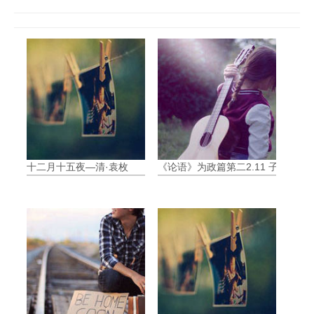
十二月十五夜—清·袁枚
《论语》为政篇第二2.11 子曰:“