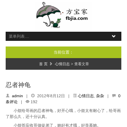
当前位置：
首 页
心情日志
> 查看文章
忍者神龟
admin
|
2012年8月12日 |
心情日志
,
杂杂
|
0
条评论
|
192
小烦给哥画的忍者神龟，好开心哦，小烦太有耐心了，给哥画
了那么久，还十分认真。
小烦答应收哥做徒弟了，她好有才哦，好羡慕她。