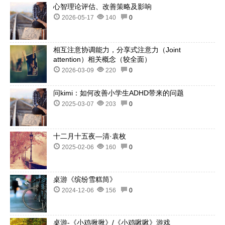
心智理论评估、改善策略及影响
2026-05-17
140
0
相互注意协调能力，分享式注意力（Joint
attention）相关概念（较全面）
2026-03-09
220
0
问kimi：如何改善小学生ADHD带来的问题
2025-03-07
203
0
十二月十五夜—清·袁枚
2025-02-06
160
0
桌游《缤纷雪糕筒》
2024-12-06
156
0
桌游-《小鸡揪揪》/《小鸡啾啾》游戏