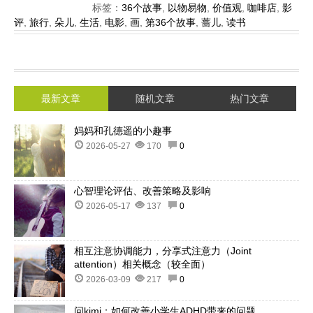
标签：
36个故事
,
以物易物
,
价值观
,
咖啡店
,
影
评
,
旅行
,
朵儿
,
生活
,
电影
,
画
,
第36个故事
,
蔷儿
,
读书
最新文章
随机文章
热门文章
妈妈和孔德遥的小趣事
2026-05-27
170
0
心智理论评估、改善策略及影响
2026-05-17
137
0
相互注意协调能力，分享式注意力（Joint
attention）相关概念（较全面）
2026-03-09
217
0
问kimi：如何改善小学生ADHD带来的问题