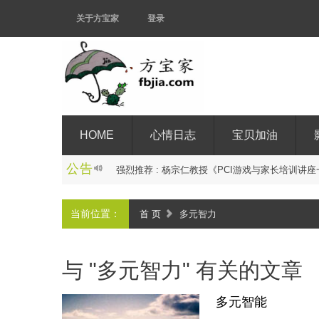
关于方宝家
登录
HOME
心情日志
宝贝加油
公告
强
烈
推
荐
:
杨
宗
仁
教
授
《
P
C
I
游
戏
与
家
长
培
训
讲
座
当前位置：
首 页
多元智力
与 "多元智力" 有关的文章
多元智能