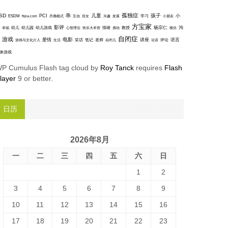
孤独症
SD
乖
儿童
孩子
PCI
小
ESDM
丹佛模式
互动
学习
fbjia.com
侄女
兴趣
发展
小朋友
方宝家
影评
沟
杨宗仁
幸福
幼儿
幼儿园
幼儿游戏
心智理论
快乐大本营
情绪
感动
教授
模仿
自闭症
游戏
电影
爱情
讲座
语言
笑话
笔记
老师
评论
游戏与文化介入
生活
自闭儿
论语
体游戏
P Cumulus Flash tag cloud by
Roy Tanck
requires
Flash
layer
9 or better.
日历
2026年8月
一
二
三
四
五
六
日
1
2
3
4
5
6
7
8
9
10
11
12
13
14
15
16
17
18
19
20
21
22
23