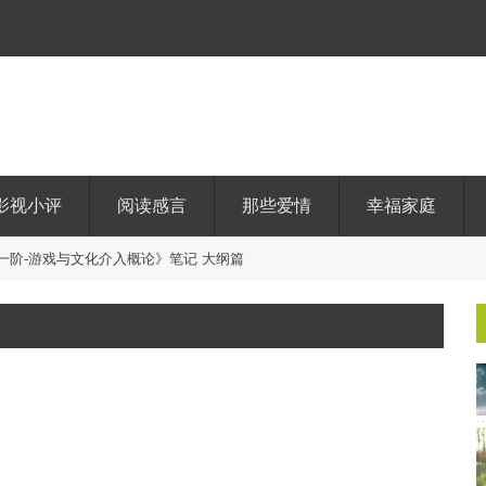
影视小评
阅读感言
那些爱情
幸福家庭
一
阶
-
游
戏
与
文
化
介
入
概
论
》
笔
记
大
纲
篇