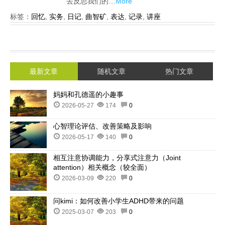
去反思我们的…
More
标签：
回忆
,
实务
,
日记
,
曲智矿
,
表达
,
记录
,
讲座
最新文章
随机文章
热门文章
妈妈和孔德遥的小趣事
2026-05-27
174
0
心智理论评估、改善策略及影响
2026-05-17
140
0
相互注意协调能力，分享式注意力（Joint
attention）相关概念（较全面）
2026-03-09
220
0
问kimi：如何改善小学生ADHD带来的问题
2025-03-07
203
0