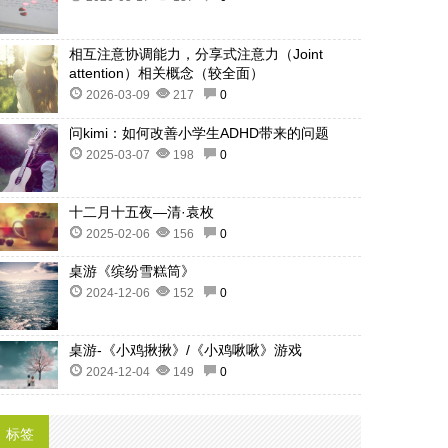
相互注意协调能力，分享式注意力（Joint
attention）相关概念（较全面）
2026-03-09
217
0
问kimi：如何改善小学生ADHD带来的问题
2025-03-07
198
0
十二月十五夜—清·袁枚
2025-02-06
156
0
桌游《缤纷雪糕筒》
2024-12-06
152
0
桌游-《小鸡揪揪》/《小鸡啾啾》游戏
2024-12-04
149
0
标签