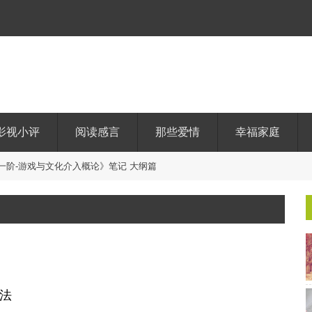
影视小评
阅读感言
那些爱情
幸福家庭
一
阶
-
游
戏
与
文
化
介
入
概
论
》
笔
记
大
纲
篇
法