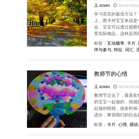
ADMIN
-
2021年10月5
学习语言的最佳方法？
上，图卡对宝宝来说是
会，宝宝可以透过观察
受实际物品，这样反而
标签：
互动频率
,
卡片
,
伴与参与
,
特征
,
词汇
,
教师节的心情
ADMIN
-
2017年9月18
教师节过去了，最喜欢
的宝宝一起做的，很感
起做的蜡烛，很多时候
进步，希望我们的社会
标签：
卡片
,
心情
,
感动