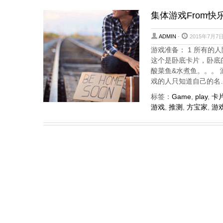
集体游戏From
ADMIN
-
2015年7月7日
游戏准备： 1 所有的
这个是卧底卡片，卧底
酸菜鱼&水煮鱼。。。 
戏的人只知道自己的名
标签：
Game
,
play
,
卡
游戏
,
推测
,
方宝家
,
游