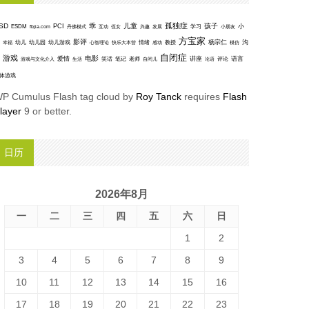
孤独症
SD
乖
儿童
孩子
PCI
小
ESDM
丹佛模式
互动
学习
fbjia.com
侄女
兴趣
发展
小朋友
方宝家
影评
沟
杨宗仁
幸福
幼儿
幼儿园
幼儿游戏
心智理论
快乐大本营
情绪
感动
教授
模仿
自闭症
游戏
电影
爱情
讲座
语言
笑话
笔记
老师
评论
游戏与文化介入
生活
自闭儿
论语
体游戏
P Cumulus Flash tag cloud by
Roy Tanck
requires
Flash
layer
9 or better.
日历
2026年8月
一
二
三
四
五
六
日
1
2
3
4
5
6
7
8
9
10
11
12
13
14
15
16
17
18
19
20
21
22
23