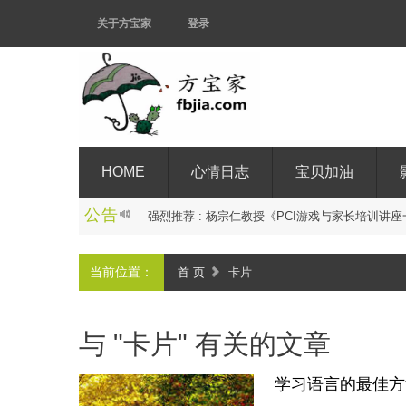
关于方宝家
登录
HOME
心情日志
宝贝加油
公告
强
烈
推
荐
:
杨
宗
仁
教
授
《
P
C
I
游
戏
与
家
长
培
训
讲
座
当前位置：
首 页
卡片
与 "卡片" 有关的文章
学习语言的最佳方