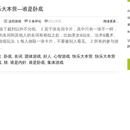
快乐大本营—谁是卧底
A
说
 -
这些游戏
-
0 条评论
-
2812浏览
阅读更多...
通
人除了裁判以外不分组。 2 若干张名词卡片，其中只有一张不一样，
集
的名词和其他人的名词有相似之处，比如美女&仙女、法术&魔术、
W
游戏玩法: 1 每人抽取一张卡片，不要被别人看见。 2 所有的参与游
P
…
片
,
卧底
,
名词
,
团体游戏
,
好人
,
心智游戏
,
快乐大本营
,
快乐大本营
戏
,
猜
,
谁是内奸
,
谁是卧底
,
集体游戏