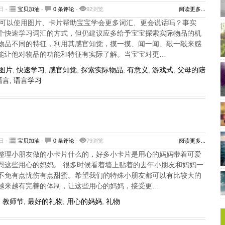
日 -
宝贝加油
-
0 条评论
-
92浏览
阅读更多...
 可以使用图片、卡片帮助宝宝学会更多词汇、更会说话吗？事实
个快速学习词汇的方式，但仍建议应多给予宝宝探索实际物品的机
物品不同的特征，利用其感官知觉，摸一摸、闻一闻、敲一敲来感
能让他对物品的功能和特征有实际了解。当宝宝对更…
图片
,
快速学习
,
感官知觉
,
探索实际物品
,
有意义
,
游戏式
,
父母的陪
语言
,
语言学习
日 -
宝贝加油
-
0 条评论
-
79浏览
阅读更多...
整理小朋友做的小卡片什么的，好多小卡片是用心的妈妈带着可爱
恩这些用心的妈妈。 很多时候看着墙上贴着的去年小朋友和妈妈一
不免有点忧伤有点甜蜜。希望我们的特殊小朋友都可以有比较大的
越来越有完善的体制，让这些用心的妈妈，接受更…
,
教师节
,
最好的礼物
,
用心的妈妈
,
礼物