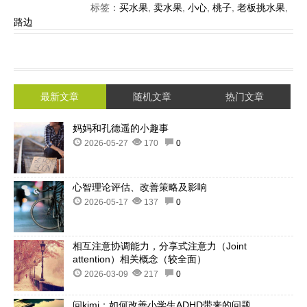
标签：
买水果
,
卖水果
,
小心
,
桃子
,
老板挑水果
,
路边
最新文章
随机文章
热门文章
妈妈和孔德遥的小趣事
2026-05-27
170
0
心智理论评估、改善策略及影响
2026-05-17
137
0
相互注意协调能力，分享式注意力（Joint
attention）相关概念（较全面）
2026-03-09
217
0
问kimi：如何改善小学生ADHD带来的问题