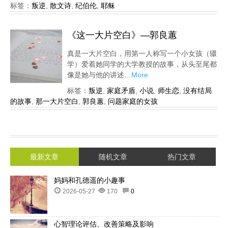
标签：
叛逆
,
散文诗
,
纪伯伦
,
耶稣
《这一大片空白》—郭良蕙
真是一大片空白，用第一人称写一个小女孩（辍
学）爱着她同学的大学教授的故事，从头至尾都
像是她与他的讲述…
More
标签：
叛逆
,
家庭矛盾
,
小说
,
师生恋
,
没有结局
的故事
,
那一大片空白
,
郭良蕙
,
问题家庭的女孩
最新文章
随机文章
热门文章
妈妈和孔德遥的小趣事
2026-05-27
170
0
心智理论评估、改善策略及影响