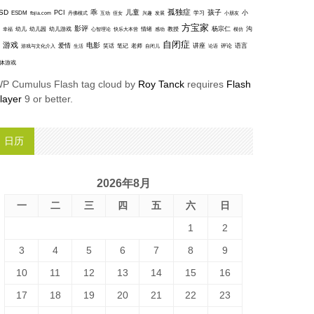
孤独症
SD
乖
儿童
孩子
PCI
小
ESDM
丹佛模式
互动
学习
fbjia.com
侄女
兴趣
发展
小朋友
方宝家
影评
沟
杨宗仁
幸福
幼儿
幼儿园
幼儿游戏
心智理论
快乐大本营
情绪
感动
教授
模仿
自闭症
游戏
电影
爱情
讲座
语言
笑话
笔记
老师
评论
游戏与文化介入
生活
自闭儿
论语
体游戏
P Cumulus Flash tag cloud by
Roy Tanck
requires
Flash
layer
9 or better.
日历
2026年8月
一
二
三
四
五
六
日
1
2
3
4
5
6
7
8
9
10
11
12
13
14
15
16
17
18
19
20
21
22
23