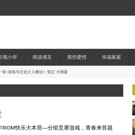
影视小评
阅读感言
那些爱情
幸福家庭
一
阶
-
游
戏
与
文
化
介
入
概
论
》
笔
记
大
纲
篇
章
S FROM快乐大本营—分组竞赛游戏，青春来答题