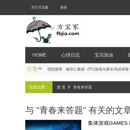
关于方宝家
登录
HOME
心情日志
宝贝加油
公告
强
烈
推
荐
:
杨
宗
仁
教
授
《
P
C
I
游
戏
与
家
长
培
训
讲
座
当前位置：
首 页
青春来答题
与 "青春来答题" 有关的文
集体游戏GAME