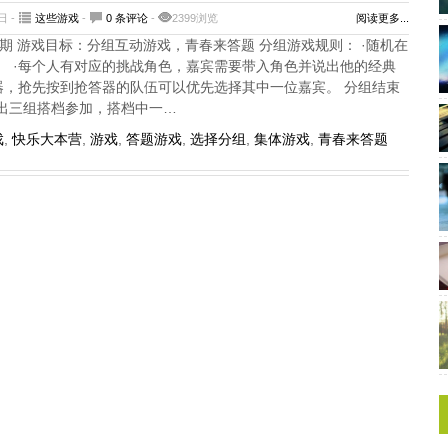
日 -
这些游戏
-
0 条评论
-
2399浏览
阅读更多...
-02期 游戏目标：分组互动游戏，青春来答题 分组游戏规则： ·随机在
。 ·每个人有对应的挑战角色，嘉宾需要带入角色并说出他的经典
答器，抢先按到抢答器的队伍可以优先选择其中一位嘉宾。 分组结束
出三组搭档参加，搭档中一…
戏
,
快乐大本营
,
游戏
,
答题游戏
,
选择分组
,
集体游戏
,
青春来答题