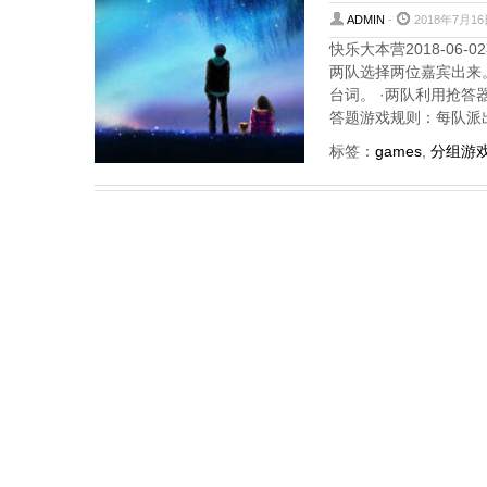
ADMIN
-
2018年7月16
快乐大本营2018-06
两队选择两位嘉宾出来
台词。 ·两队利用抢
答题游戏规则：每队派
标签：
games
,
分组游