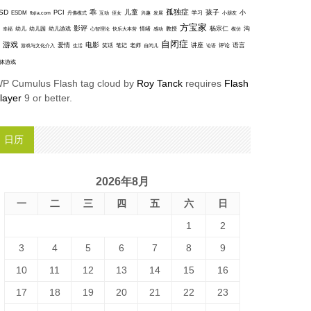
孤独症
SD
乖
儿童
孩子
PCI
小
ESDM
丹佛模式
互动
学习
fbjia.com
侄女
兴趣
发展
小朋友
方宝家
影评
沟
杨宗仁
幸福
幼儿
幼儿园
幼儿游戏
心智理论
快乐大本营
情绪
感动
教授
模仿
自闭症
游戏
电影
爱情
讲座
语言
笑话
笔记
老师
评论
游戏与文化介入
生活
自闭儿
论语
体游戏
P Cumulus Flash tag cloud by
Roy Tanck
requires
Flash
layer
9 or better.
日历
2026年8月
一
二
三
四
五
六
日
1
2
3
4
5
6
7
8
9
10
11
12
13
14
15
16
17
18
19
20
21
22
23