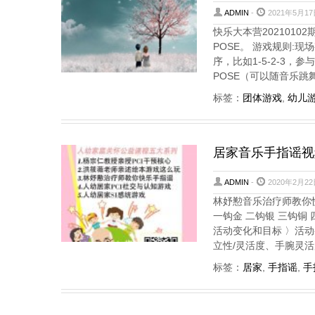
ADMIN
-
2021年5月17
快乐大本营2021010
POSE。 游戏规则:
序，比如1-5-2-3
POSE（可以随音乐跳
标签：
团体游戏
,
幼儿
居家音乐手指谣视
ADMIN
-
2020年2月22
林妤懃音乐治疗师教你快
一钩金 二钩银 三钩铜
活动变化和目标 〉活动
立性/灵活度、手腕灵活
标签：
居家
,
手指谣
,
手