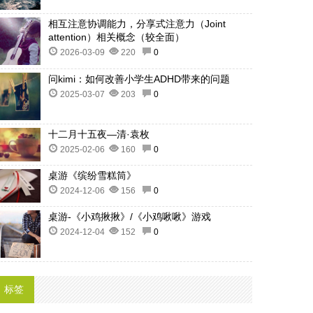
相互注意协调能力，分享式注意力（Joint
attention）相关概念（较全面）
2026-03-09
220
0
问kimi：如何改善小学生ADHD带来的问题
2025-03-07
203
0
十二月十五夜—清·袁枚
2025-02-06
160
0
桌游《缤纷雪糕筒》
2024-12-06
156
0
桌游-《小鸡揪揪》/《小鸡啾啾》游戏
2024-12-04
152
0
标签