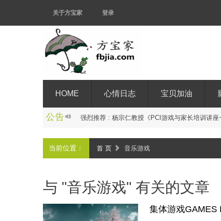
关于方宝家
登录
HOME
心情日志
宝贝加油
公告
强
烈
推
荐
:
_
当前位置：
首 页
音乐游戏
与 "音乐游戏" 有关的文章
集体游戏GAMES