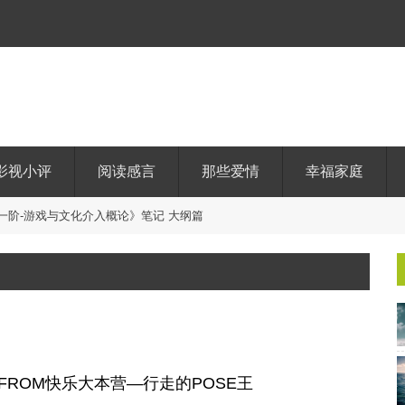
影视小评
阅读感言
那些爱情
幸福家庭
 FROM快乐大本营—行走的POSE王