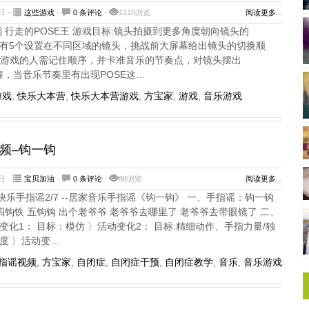
日 -
这些游戏
-
0 条评论
-
1115浏览
阅读更多...
2期 行走的POSE王 游戏目标:镜头拍摄到更多角度朝向镜头的
现场有5个设置在不同区域的镜头，挑战前大屏幕给出镜头的切换顺
，参与游戏的人需记住顺序，并卡准音乐的节奏点，对镜头摆出
舞，当音乐节奏里有出现POSE这…
游戏
,
快乐大本营
,
快乐大本营游戏
,
方宝家
,
游戏
,
音乐游戏
频–钩一钩
日 -
宝贝加油
-
0 条评论
-
88浏览
阅读更多...
乐手指谣2/7 --居家音乐手指谣《钩一钩》 一、手指谣：钩一钩
 四钩铁 五钩钩 出个老爷爷 老爷爷去哪里了 老爷爷去带眼镜了 二、
变化1： 目标：模仿 〉活动变化2： 目标:精细动作、手指力量/独
度 〉活动变…
指谣视频
,
方宝家
,
自闭症
,
自闭症干预
,
自闭症教学
,
音乐
,
音乐游戏